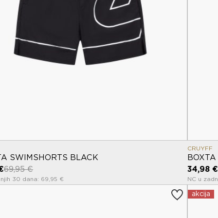
CRUYFF
TA SWIMSHORTS BLACK
BOXTA
€
69,95 €
34,98 €
njih 30 dana: 69,95 €
NC u zadn
akcija