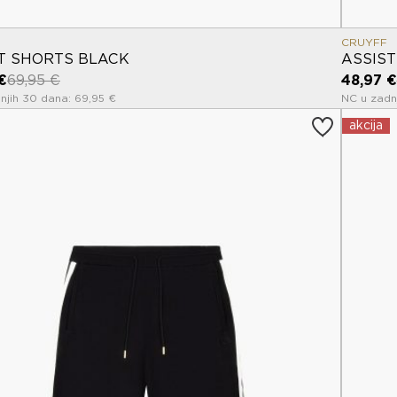
CRUYFF
T SHORTS BLACK
ASSIS
€
69,95 €
48,97 €
njih 30 dana: 69,95 €
NC u zadn
akcija