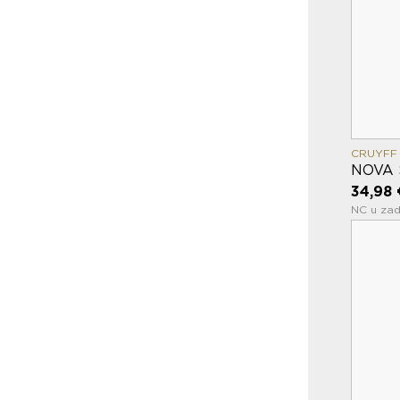
CRUYFF
NOVA 
34,98 
NC u zad