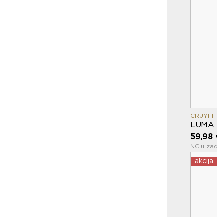
CRUYFF
LUMA
59,98 
NC u zad
akcija