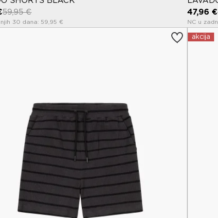
O SHORTS BLACK
LAVAD
€
59,95 €
47,96 €
njih 30 dana: 59,95 €
NC u zadn
akcija