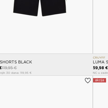
CRUYFF
 SHORTS BLACK
LUMA 
€
119,95 €
59,98 €
njih 30 dana: 119,95 €
NC u zadnj
akcija