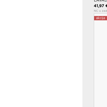
LAVAD
41,97 
NC u zad
akcija