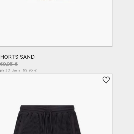
SHORTS SAND
69,95 €
jih 30 dana: 69,95 €