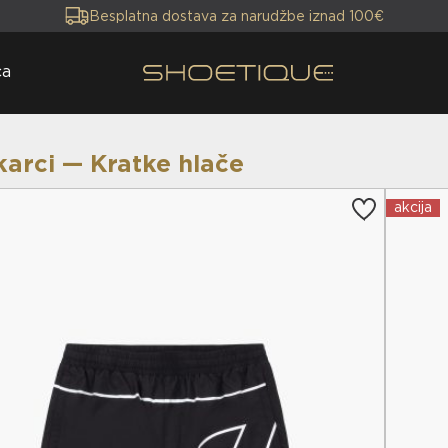
Besplatna dostava za narudžbe iznad 100€
ca
arci — Kratke hlače
akcija