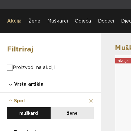
Akcija
Žene
Muškarci
Odjeća
Dodaci
Dje
Mušk
Filtriraj
akcija
Proizvodi na akciji
Vrsta artikla
obuća
odjeća
×
Spol
dodaci
djeca
muškarci
žene