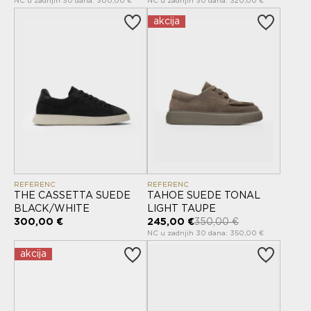
NC u zadnjih 30 dana: 300,00 €
NC u zadnjih 30 dana: 320,00 €
akcija
REFERENC
REFERENC
THE CASSETTA SUEDE
TAHOE SUEDE TONAL
BLACK/WHITE
LIGHT TAUPE
300,00 €
245,00 €
350,00 €
NC u zadnjih 30 dana: 350,00 €
akcija