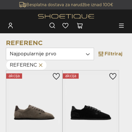
Besplatna dostava za narudžbe iznad 100€
REFERENC
Najpopularnije prvo
Filtriraj
REFERENC
akcija
akcija