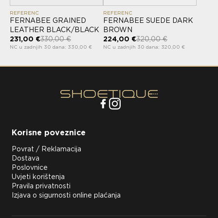
REFERENC
REFERENC
FERNABEE GRAINED
FERNABEE SUEDE DARK
LEATHER BLACK/BLACK
BROWN
231,00 €
330,00 €
224,00 €
320,00 €
NC u zadnjih 30 dana: 330,00 €
NC u zadnjih 30 dana: 320,00 €
Korisne poveznice
Povrat / Reklamacija
Dostava
Poslovnice
Uvjeti korištenja
Pravila privatnosti
Izjava o sigurnosti online plaćanja