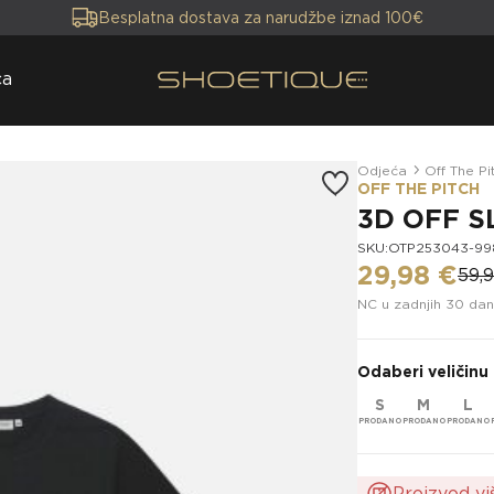
Besplatna dostava za narudžbe iznad 100€
ca
Odjeća
Off The Pi
OFF THE PITCH
3D OFF S
SKU:OTP253043-99
29,98 €
59,
NC u zadnjih 30 dan
Odaberi veličinu
S
M
L
Proizvod vi