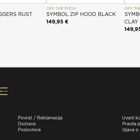
OFF THE PITCH
OFF TH
GGERS RUST
SYMBOL ZIP HOOD BLACK
SYMB
149,95 €
CLAY
149,9
Povrat / Reklamacija
Uvjeti k
Dostava
Pravila p
Poslovnice
Izjava o