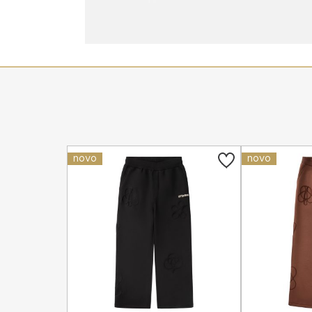
novo
novo