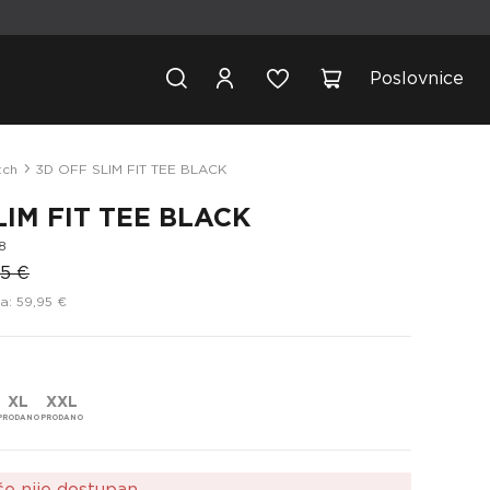
Poslovnice
tch
3D OFF SLIM FIT TEE BLACK
LIM FIT TEE BLACK
8
95 €
a: 59,95 €
XL
XXL
še nije dostupan