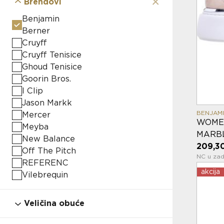
×
Brendovi
Benjamin
Berner
Cruyff
Cruyff Tenisice
Ghoud Tenisice
Goorin Bros.
I Clip
Jason Markk
BENJAM
Mercer
WOMEN
Meyba
MARB
New Balance
209,3
Off The Pitch
NC u zad
REFERENC
akcija
Vilebrequin
Veličina obuće