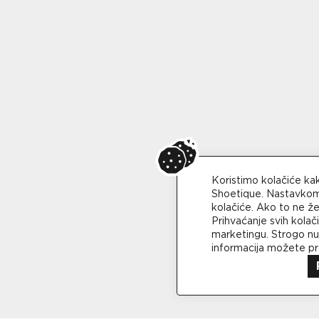
Koristimo kolačiće ka
Shoetique. Nastavkom 
kolačiće. Ako to ne že
Prihvaćanje svih kola
marketingu. Strogo nuž
informacija možete p