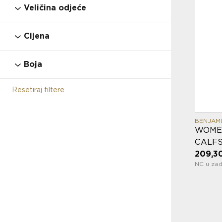
28
29
30
31
32
33
33.5
Veličina odjeće
34
34.5
35
36
37
37.5
38
128
140
152
164
176
39-42
Cijena
38.5
39
39.5
40
40.5
40/41
43-46
L
M
ONE SIZE
S
S/M
41
41.5
42
42.5
42/43
43
Boja
XL
XS
XXL
44
44.5
44/45
45
45.5
46
Resetiraj filtere
46.5
47
47.5
BENJAM
WOMEN
CALFS
209,3
NC u zad