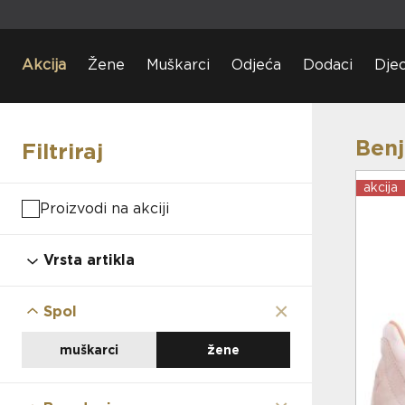
Akcija
Žene
Muškarci
Odjeća
Dodaci
Dje
Benj
Filtriraj
akcija
Proizvodi na akciji
Vrsta artikla
obuća
odjeća
×
Spol
dodaci
djeca
muškarci
žene