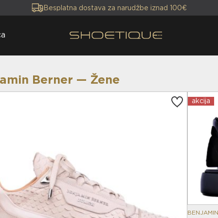
Besplatna dostava za narudžbe iznad 100€
ca
amin Berner — Žene
akcija
BENJAMI