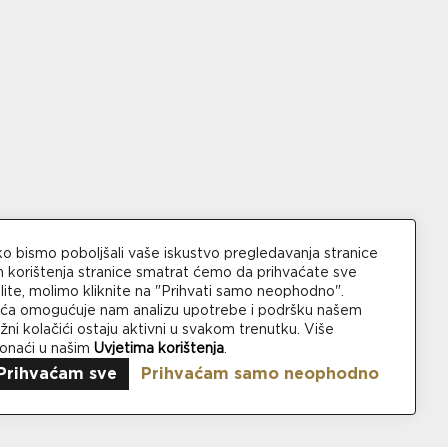
ko bismo poboljšali vaše iskustvo pregledavanja stranice
korištenja stranice smatrat ćemo da prihvaćate sve
lite, molimo kliknite na "Prihvati samo neophodno".
čića omogućuje nam analizu upotrebe i podršku našem
ni kolačići ostaju aktivni u svakom trenutku. Više
ronaći u našim
Uvjetima korištenja
.
Prihvaćam sve
Prihvaćam samo neophodno