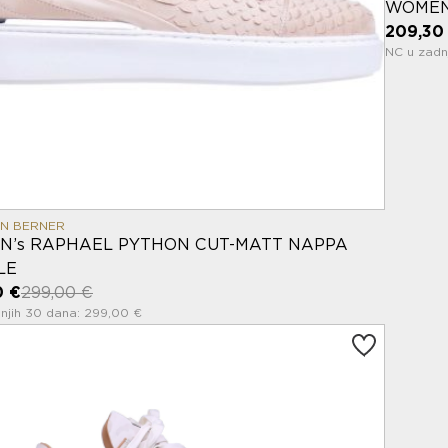
WOMEN
209,30
NC u zadn
IN BERNER
’s RAPHAEL PYTHON CUT-MATT NAPPA
LE
0 €
299,00 €
njih 30 dana: 299,00 €