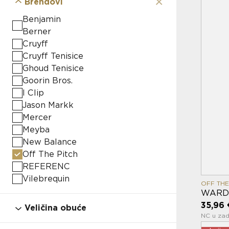
×
Brendovi
Benjamin
Berner
Cruyff
Cruyff Tenisice
Ghoud Tenisice
Goorin Bros.
I Clip
Jason Markk
Mercer
Meyba
New Balance
Off The Pitch
REFERENC
Vilebrequin
OFF THE
WARD
35,96 
Veličina obuće
NC u zad