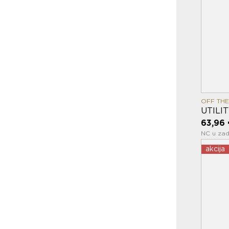
OFF THE
UTILI
63,96 
NC u zad
akcija