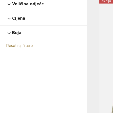
28
29
30
31
32
33
33.5
akcija
Veličina odjeće
34
34.5
35
36
37
37.5
38
128
140
152
164
176
39-42
Cijena
38.5
39
39.5
40
40.5
40/41
43-46
L
M
ONE SIZE
S
S/M
41
41.5
42
42.5
42/43
43
Boja
XL
XS
XXL
44
44.5
44/45
45
45.5
46
Resetiraj filtere
46.5
47
47.5