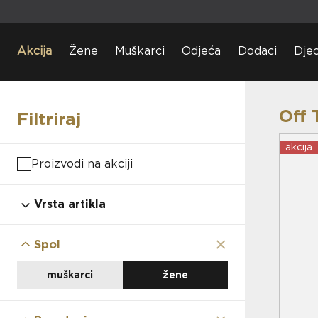
Akcija
Žene
Muškarci
Odjeća
Dodaci
Dje
Off 
Filtriraj
akcija
Proizvodi na akciji
Vrsta artikla
obuća
odjeća
×
Spol
dodaci
djeca
muškarci
žene