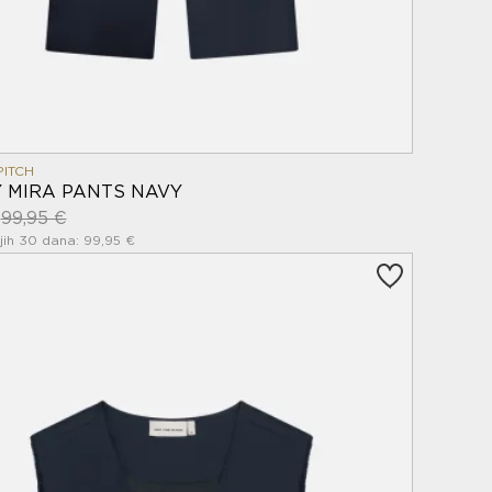
PITCH
Y MIRA PANTS NAVY
€
99,95 €
jih 30 dana: 99,95 €