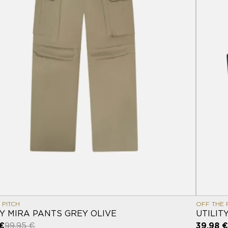
 PITCH
OFF THE 
TY MIRA PANTS GREY OLIVE
UTILIT
€
99,95 €
39,98 €