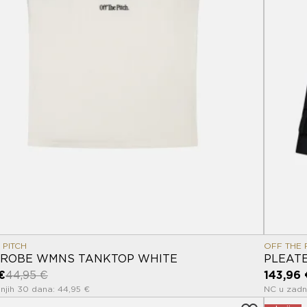
 PITCH
OFF THE 
ROBE WMNS TANKTOP WHITE
PLEAT
€
44,95 €
143,96 
njih 30 dana: 44,95 €
NC u zadnj