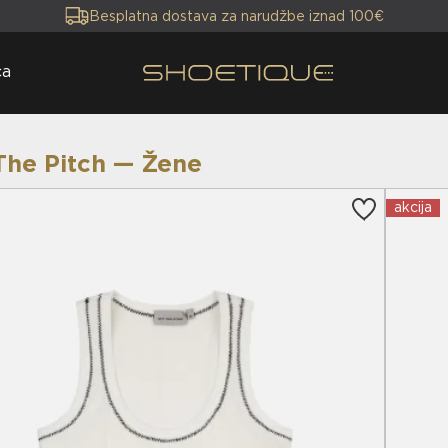
Besplatna dostava za narudžbe iznad 100€
ca
The Pitch — Žene
akcija