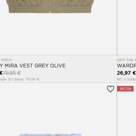
 PITCH
OFF THE 
TY MIRA VEST GREY OLIVE
WARDR
€
79,95 €
26,97 €
njih 30 dana: 79,95 €
NC u zadn
akcija