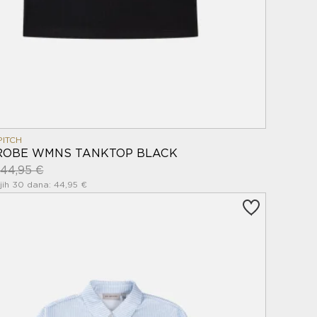
PITCH
OBE WMNS TANKTOP BLACK
44,95 €
jih 30 dana: 44,95 €