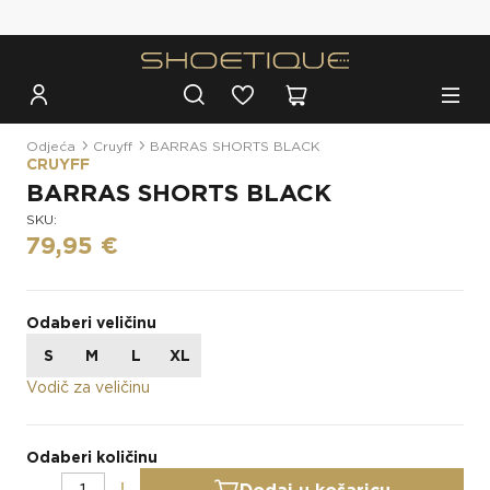
Besplatna dostava za narudžbe iznad 100€
Odjeća
Cruyff
BARRAS SHORTS BLACK
CRUYFF
BARRAS SHORTS BLACK
SKU:
79,95 €
Odaberi veličinu
S
M
L
XL
Vodič za veličinu
Odaberi količinu