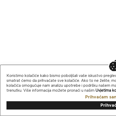
Koristimo kolačiće kako bismo poboljšali vaše iskustvo pregle
smatrat ćemo da prihvaćate sve kolačiće. Ako to ne želite, mo
kolačića omogućuje nam analizu upotrebe i podršku našem mark
trenutku. Više informacija možete pronaći u našim
Uvjetima ko
Prihvaćam sa
Prihva