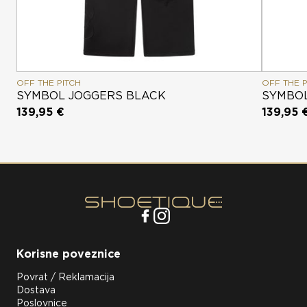
OFF THE PITCH
OFF THE P
SYMBOL JOGGERS BLACK
SYMBOL
139,95 €
139,95 
Korisne poveznice
Povrat / Reklamacija
Dostava
Poslovnice