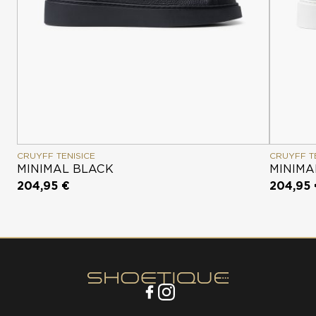
CRUYFF TENISICE
CRUYFF T
MINIMAL BLACK
MINIMA
204,95 €
204,95