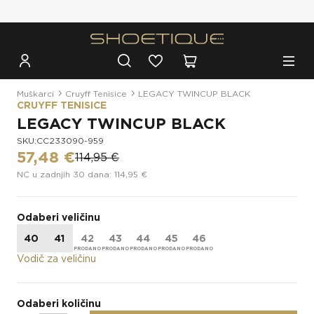
Besplatna dostava za narudžbe iznad 100€
Muškarci
Cruyff Tenisice
LEGACY TWINCUP BLACK
CRUYFF TENISICE
LEGACY TWINCUP BLACK
SKU:CC233090-959
57,48 €
114,95 €
NC u zadnjih 30 dana: 114,95 €
Odaberi veličinu
40
41
42
43
44
45
46
Vodič za veličinu
Odaberi količinu