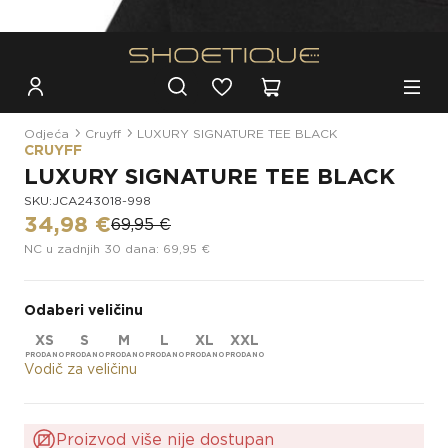
Besplatna dostava za narudžbe iznad 100€
Odjeća
Cruyff
LUXURY SIGNATURE TEE BLACK
CRUYFF
LUXURY SIGNATURE TEE BLACK
SKU:JCA243018-998
34,98 €
69,95 €
NC u zadnjih 30 dana: 69,95 €
Odaberi veličinu
XS
S
M
L
XL
XXL
Vodič za veličinu
Proizvod više nije dostupan