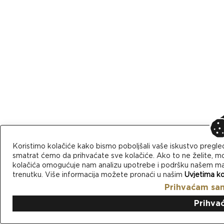
Koristimo kolačiće kako bismo poboljšali vaše iskustvo pregle
smatrat ćemo da prihvaćate sve kolačiće. Ako to ne želite, mo
kolačića omogućuje nam analizu upotrebe i podršku našem mark
trenutku. Više informacija možete pronaći u našim
Uvjetima ko
Prihvaćam sa
Prihva