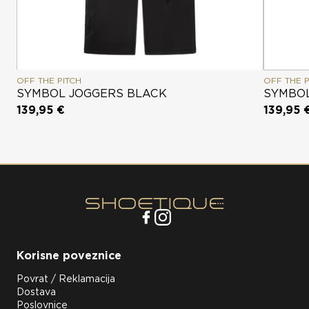
OFF THE PITCH
OFF THE P
SYMBOL JOGGERS BLACK
SYMBOL
139,95 €
139,95 
Korisne poveznice
Povrat / Reklamacija
Dostava
Poslovnice