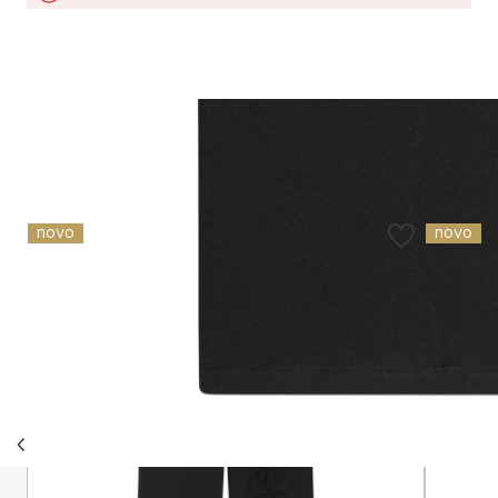
Slični proizvodi
novo
novo