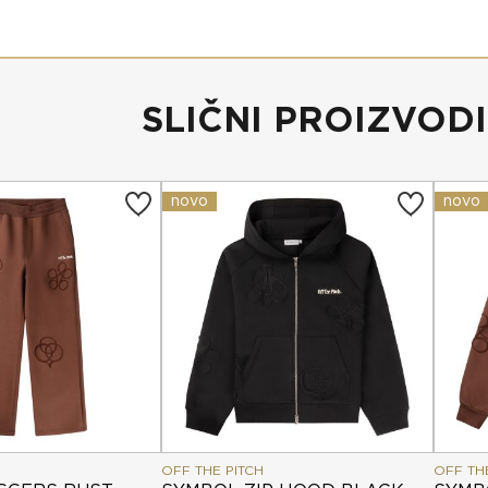
SLIČNI PROIZVODI
novo
novo
OFF THE PITCH
OFF TH