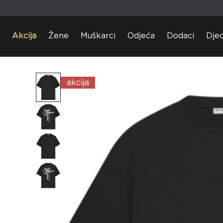
Akcija
Žene
Muškarci
Odjeća
Dodaci
Dje
akcija