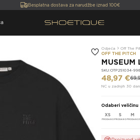
Besplatna dostava za narudžbe iznad 100€
ca
Odjeća
Off The Pi
OFF THE PITCH
MUSEUM L
SKU:OTP251034-99
48,97 €
69,
NC u zadnjih 30 dan
Odaberi veličinu
XS
S
M
Proizvod vi