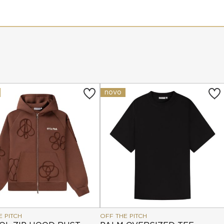
novo
E PITCH
OFF THE PITCH