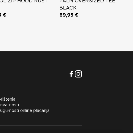
OL ZIP HOOD RUST
PALM OVERSIZED TEE
BLACK
5 €
69,95 €
orištenja
rivatnosti
 sigurnosti online plaćanja