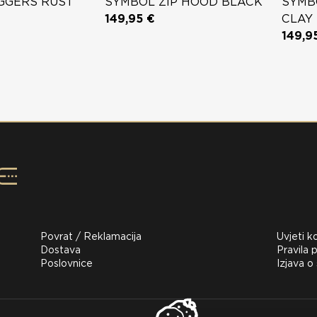
GGERS RUST
SYMBOL ZIP HOOD BLACK
SYMB
149,95 €
CLAY
149,9
Povrat / Reklamacija
Uvjeti k
Dostava
Pravila p
Poslovnice
Izjava o