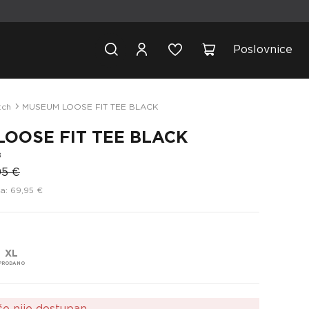
Poslovnice
tch
MUSEUM LOOSE FIT TEE BLACK
OOSE FIT TEE BLACK
8
95 €
a: 69,95 €
XL
še nije dostupan