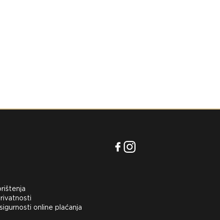
orištenja
rivatnosti
 sigurnosti online plaćanja