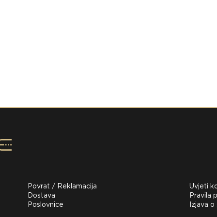
Povrat / Reklamacija
Uvjeti k
Dostava
Pravila p
Poslovnice
Izjava o