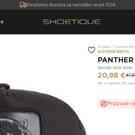
Besplatna dostava za narudžbe iznad 100€
ca
Dodaci
Goorin Br
GOORIN BROS.
PANTHER
SKU:101-2510-VOI0
20,98 €
41,
NC u zadnjih 30 dan
Proizvod vi