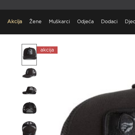
Akcija
Žene
Muškarci
Odjeća
Dodaci
Dje
akcija