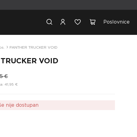
Poslovnice
os.
PANTHER TRUCKER VOID
 TRUCKER VOID
95 €
a: 41,95 €
še nije dostupan