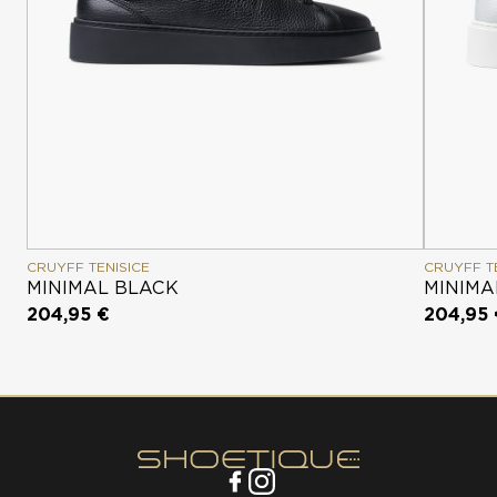
CRUYFF TENISICE
CRUYFF T
MINIMAL BLACK
MINIMA
204,95 €
204,95