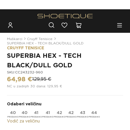
Besplatna dostava za narudžbe iznad 100€
Muškarci
Cruyff Tenisice
SUPERBIA HEX - TECH BLACK/DULL GOLD
CRUYFF TENISICE
SUPERBIA HEX - TECH
BLACK/DULL GOLD
SKU:CC243232-960
64,98 €
129,95 €
NC u zadnjih 30 dana: 129,95 €
Odaberi veličinu
40
40
41
41
42
42
43
44
Vodič za veličinu