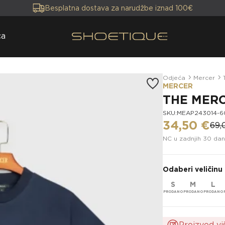
Besplatna dostava za narudžbe iznad 100€
ca
Odjeća
Mercer
MERCER
THE MERC
SKU:MEAP243014-6
34,50 €
69,
NC u zadnjih 30 dan
Odaberi veličinu
S
M
L
Proizvod vi