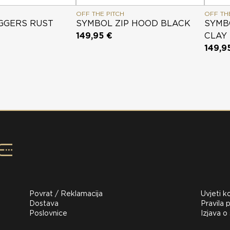
OFF THE PITCH
OFF TH
GGERS RUST
SYMBOL ZIP HOOD BLACK
SYMB
149,95 €
CLAY
149,9
Povrat / Reklamacija
Uvjeti k
Dostava
Pravila p
Poslovnice
Izjava o