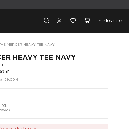
Poslovnice
THE MERCER HEAVY TEE NAVY
ER HEAVY TEE NAVY
01
00 €
a: 69,00 €
XL
še nije dostupan