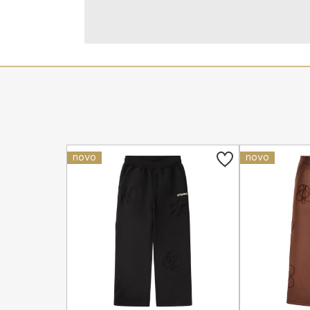
novo
novo