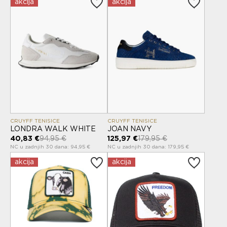
akcija
akcija
CRUYFF TENISICE
CRUYFF TENISICE
LONDRA WALK WHITE
JOAN NAVY
40,83 €
94,95 €
125,97 €
179,95 €
NC u zadnjih 30 dana: 94,95 €
NC u zadnjih 30 dana: 179,95 €
akcija
akcija