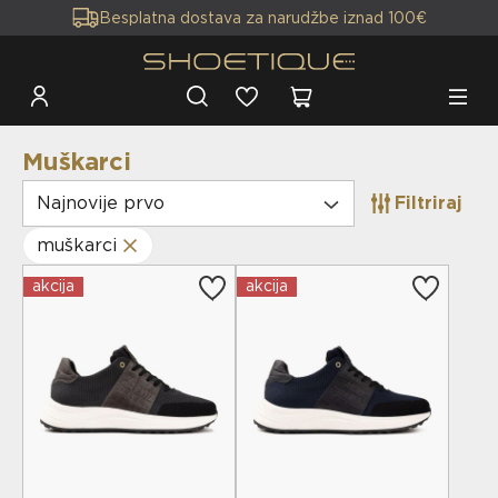
Besplatna dostava za narudžbe iznad 100€
Muškarci
Najnovije prvo
Filtriraj
muškarci
akcija
akcija