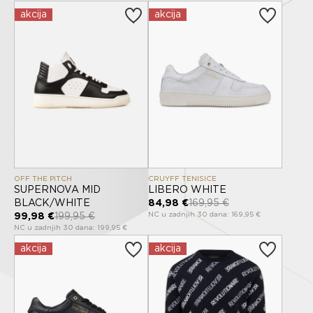
akcija
akcija
OFF THE PITCH
CRUYFF TENISICE
SUPERNOVA MID
LIBERO WHITE
BLACK/WHITE
84,98 €
169,95 €
NC u zadnjih 30 dana: 169,95 €
99,98 €
199,95 €
NC u zadnjih 30 dana: 199,95 €
akcija
akcija