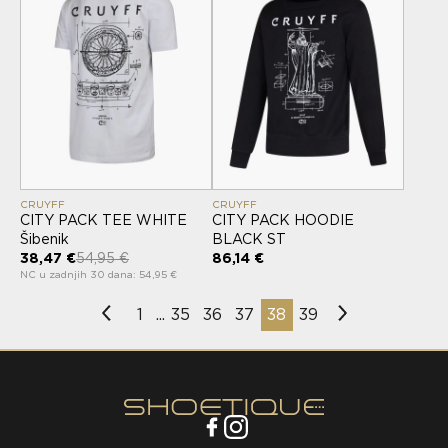
CRUYFF
CRUYFF
CITY PACK TEE WHITE
CITY PACK HOODIE
Šibenik
BLACK ST
38,47 €
54,95 €
86,14 €
NC u zadnjih 30 dana: 54,95 €
1
35
36
37
38
39
...