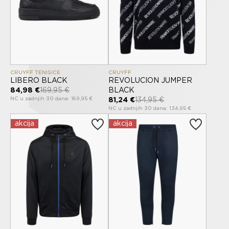
CRUYFF TENISICE
CRUYFF
LIBERO BLACK
REVOLUCION JUMPER
84,98 €
169,95 €
BLACK
NC u zadnjih 30 dana: 169,95 €
81,24 €
134,95 €
NC u zadnjih 30 dana: 134,95 €
akcija
akcija