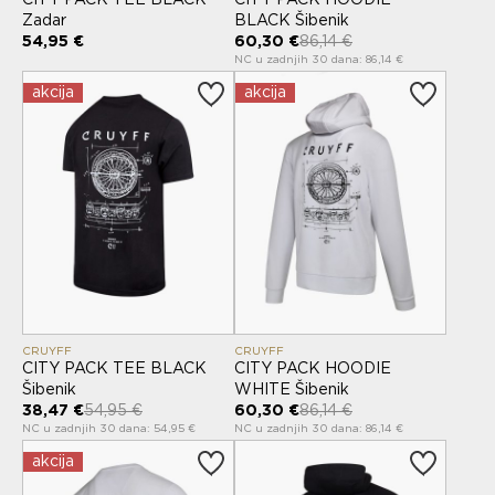
Zadar
BLACK Šibenik
54,95 €
60,30 €
86,14 €
NC u zadnjih 30 dana: 86,14 €
akcija
akcija
CRUYFF
CRUYFF
CITY PACK TEE BLACK
CITY PACK HOODIE
Šibenik
WHITE Šibenik
38,47 €
54,95 €
60,30 €
86,14 €
NC u zadnjih 30 dana: 54,95 €
NC u zadnjih 30 dana: 86,14 €
akcija