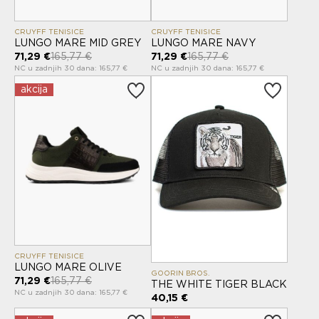
CRUYFF TENISICE
CRUYFF TENISICE
LUNGO MARE MID GREY
LUNGO MARE NAVY
71,29 €
165,77 €
71,29 €
165,77 €
NC u zadnjih 30 dana: 165,77 €
NC u zadnjih 30 dana: 165,77 €
akcija
CRUYFF TENISICE
LUNGO MARE OLIVE
GOORIN BROS.
71,29 €
165,77 €
THE WHITE TIGER BLACK
NC u zadnjih 30 dana: 165,77 €
40,15 €