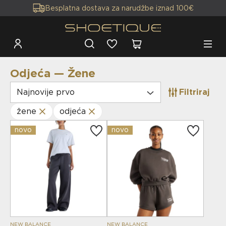
Besplatna dostava za narudžbe iznad 100€
Odjeća — Žene
Najnovije prvo
Filtriraj
žene
odjeća
novo
novo
NEW BALANCE
NEW BALANCE