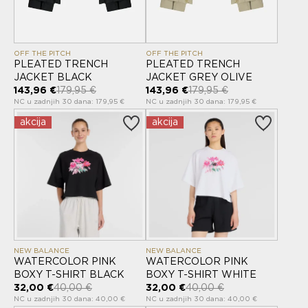
OFF THE PITCH
OFF THE PITCH
PLEATED TRENCH
PLEATED TRENCH
JACKET BLACK
JACKET GREY OLIVE
143,96 €
179,95 €
143,96 €
179,95 €
NC u zadnjih 30 dana: 179,95 €
NC u zadnjih 30 dana: 179,95 €
akcija
akcija
NEW BALANCE
NEW BALANCE
WATERCOLOR PINK
WATERCOLOR PINK
BOXY T-SHIRT BLACK
BOXY T-SHIRT WHITE
32,00 €
40,00 €
32,00 €
40,00 €
NC u zadnjih 30 dana: 40,00 €
NC u zadnjih 30 dana: 40,00 €