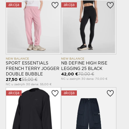
akcija
akcija
NEW BALANCE
NEW BALANCE
SPORT ESSENTIALS
NB DEFINE HIGH RISE
FRENCH TERRY JOGGER
LEGGING 25 BLACK
DOUBLE BUBBLE
42,00 €
70,00 €
NC u zadnjih 30 dana: 70,00 €
27,50 €
55,00 €
NC u zadnjih 30 dana: 55,00 €
akcija
akcija