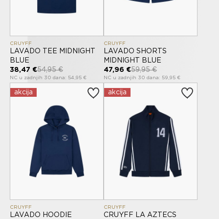
CRUYFF
CRUYFF
LAVADO TEE MIDNIGHT
LAVADO SHORTS
BLUE
MIDNIGHT BLUE
38,47 €
54,95 €
47,96 €
59,95 €
NC u zadnjih 30 dana: 54,95 €
NC u zadnjih 30 dana: 59,95 €
akcija
akcija
CRUYFF
CRUYFF
LAVADO HOODIE
CRUYFF LA AZTECS