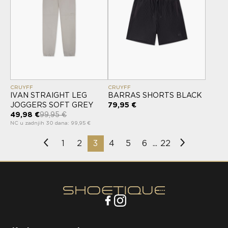
CRUYFF
CRUYFF
IVAN STRAIGHT LEG
BARRAS SHORTS BLACK
JOGGERS SOFT GREY
79,95 €
49,98 €
99,95 €
NC u zadnjih 30 dana: 99,95 €
1
2
3
4
5
6
22
...