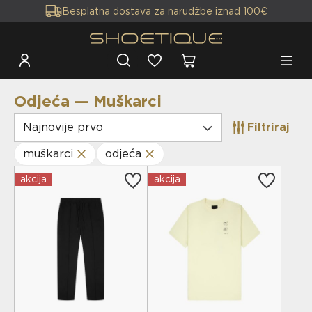
Besplatna dostava za narudžbe iznad 100€
Odjeća — Muškarci
Najnovije prvo
Filtriraj
muškarci
odjeća
akcija
akcija