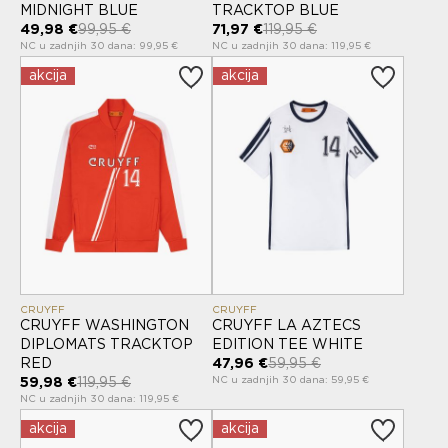
MIDNIGHT BLUE
TRACKTOP BLUE
49,98 €
99,95 €
71,97 €
119,95 €
NC u zadnjih 30 dana: 99,95 €
NC u zadnjih 30 dana: 119,95 €
akcija
akcija
CRUYFF
CRUYFF
CRUYFF WASHINGTON
CRUYFF LA AZTECS
DIPLOMATS TRACKTOP
EDITION TEE WHITE
RED
47,96 €
59,95 €
NC u zadnjih 30 dana: 59,95 €
59,98 €
119,95 €
NC u zadnjih 30 dana: 119,95 €
akcija
akcija