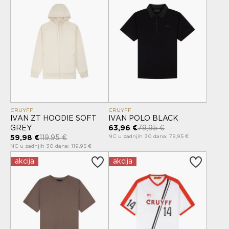
CRUYFF
CRUYFF
IVAN ZT HOODIE SOFT
IVAN POLO BLACK
GREY
63,96 €
79,95 €
NC u zadnjih 30 dana: 79,95 €
59,98 €
119,95 €
NC u zadnjih 30 dana: 119,95 €
akcija
akcija