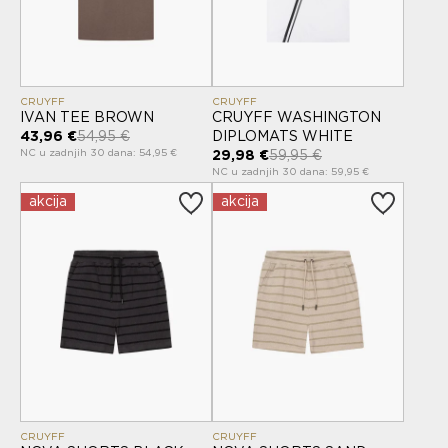
CRUYFF
CRUYFF
IVAN TEE BROWN
CRUYFF WASHINGTON
43,96 €
54,95 €
DIPLOMATS WHITE
NC u zadnjih 30 dana: 54,95 €
29,98 €
59,95 €
NC u zadnjih 30 dana: 59,95 €
akcija
akcija
CRUYFF
CRUYFF