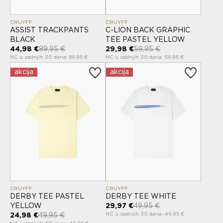
CRUYFF
CRUYFF
ASSIST TRACKPANTS
C-LION BACK GRAPHIC
BLACK
TEE PASTEL YELLOW
44,98 €
89,95 €
29,98 €
59,95 €
NC u zadnjih 30 dana: 89,95 €
NC u zadnjih 30 dana: 59,95 €
akcija
akcija
CRUYFF
CRUYFF
DERBY TEE PASTEL
DERBY TEE WHITE
YELLOW
29,97 €
49,95 €
NC u zadnjih 30 dana: 49,95 €
24,98 €
49,95 €