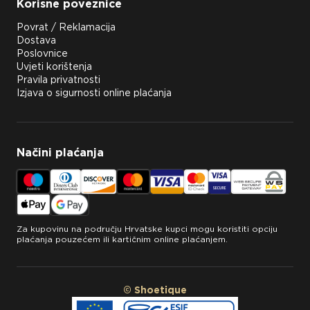
Korisne poveznice
Povrat / Reklamacija
Dostava
Poslovnice
Uvjeti korištenja
Pravila privatnosti
Izjava o sigurnosti online plaćanja
Načini plaćanja
Za kupovinu na području Hrvatske kupci mogu koristiti opciju
plaćanja pouzećem ili kartičnim online plaćanjem.
© Shoetique