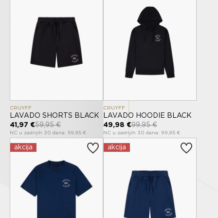
CRUYFF
CRUYFF
LAVADO SHORTS BLACK
LAVADO HOODIE BLACK
41,97 €
59,95 €
49,98 €
99,95 €
NC u zadnjih 30 dana: 59,95 €
NC u zadnjih 30 dana: 99,95 €
akcija
akcija