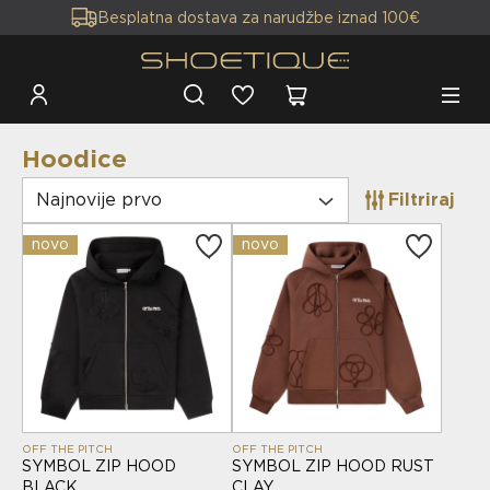
Besplatna dostava za narudžbe iznad 100€
Hoodice
Najnovije prvo
Filtriraj
novo
novo
OFF THE PITCH
OFF THE PITCH
SYMBOL ZIP HOOD
SYMBOL ZIP HOOD RUST
BLACK
CLAY