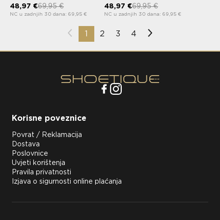
48,97 €
69,95 €
48,97 €
69,95 €
NC u zadnjih 30 dana: 69,95 €
NC u zadnjih 30 dana: 69,95 €
1
2
3
4
Korisne poveznice
Povrat / Reklamacija
Dostava
Poslovnice
Uvjeti korištenja
Pravila privatnosti
Izjava o sigurnosti online plaćanja