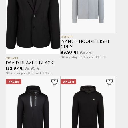
CRUYFF
IVAN ZT HOODIE LIGHT
GREY
83,97 €
119,95 €
NC u zadnjih 30 dana: 119,95 €
CRUYFF
DAVID BLAZER BLACK
132,97 €
189,95 €
NC u zadnjih 30 dana: 189,95 €
akcija
akcija