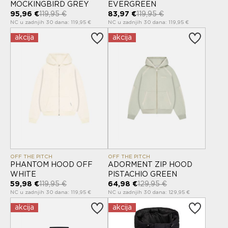
MOCKINGBIRD GREY
EVERGREEN
95,96 €
119,95 €
83,97 €
119,95 €
NC u zadnjih 30 dana: 119,95 €
NC u zadnjih 30 dana: 119,95 €
akcija
akcija
OFF THE PITCH
OFF THE PITCH
PHANTOM HOOD OFF
ADORMENT ZIP HOOD
WHITE
PISTACHIO GREEN
59,98 €
119,95 €
64,98 €
129,95 €
NC u zadnjih 30 dana: 119,95 €
NC u zadnjih 30 dana: 129,95 €
akcija
akcija