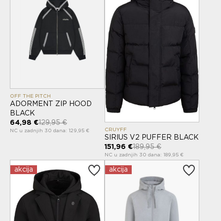
OFF THE PITCH
ADORMENT ZIP HOOD
BLACK
64,98 €
129,95 €
CRUYFF
NC u zadnjih 30 dana: 129,95 €
SIRIUS V2 PUFFER BLACK
151,96 €
189,95 €
NC u zadnjih 30 dana: 189,95 €
akcija
akcija