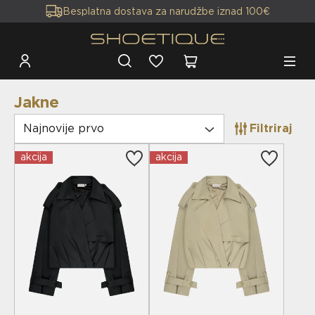
Besplatna dostava za narudžbe iznad 100€
Jakne
Najnovije prvo
Filtriraj
akcija
akcija