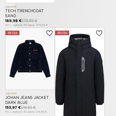
CRUYFF
TECH TRENCHCOAT
SAND
189,98 €
379,95 €
NC u zadnjih 30 dana: 379,95 €
akcija
akcija
CRUYFF
JOHAN JEANS JACKET
DARK BLUE
153,97 €
219,95 €
NC u zadnjih 30 dana: 219,95 €