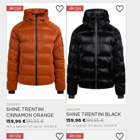
akcija
akcija
CRUYFF
SHINE TRENTINI
CRUYFF
SHINE TRENTINI BLACK
CINNAMON ORANGE
159,96 €
199,95 €
159,96 €
199,95 €
NC u zadnjih 30 dana: 199,95 €
NC u zadnjih 30 dana: 199,95 €
akcija
akcija