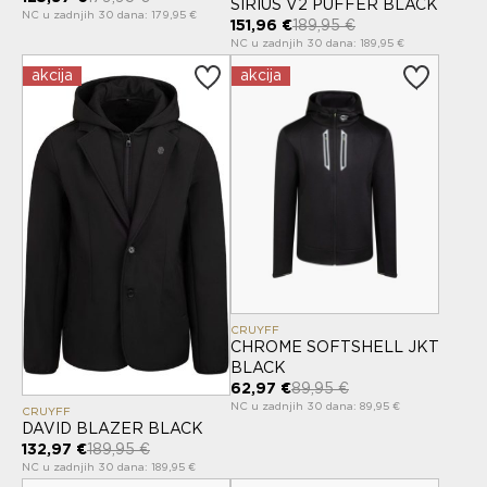
SIRIUS V2 PUFFER BLACK
NC u zadnjih 30 dana: 179,95 €
151,96 €
189,95 €
NC u zadnjih 30 dana: 189,95 €
akcija
akcija
CRUYFF
CHROME SOFTSHELL JKT
BLACK
62,97 €
89,95 €
NC u zadnjih 30 dana: 89,95 €
CRUYFF
DAVID BLAZER BLACK
132,97 €
189,95 €
NC u zadnjih 30 dana: 189,95 €