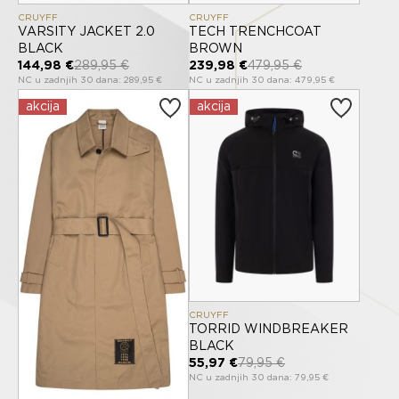
CRUYFF
CRUYFF
VARSITY JACKET 2.0
TECH TRENCHCOAT
BLACK
BROWN
144,98 €
289,95 €
239,98 €
479,95 €
NC u zadnjih 30 dana: 289,95 €
NC u zadnjih 30 dana: 479,95 €
akcija
akcija
CRUYFF
TORRID WINDBREAKER
BLACK
55,97 €
79,95 €
NC u zadnjih 30 dana: 79,95 €