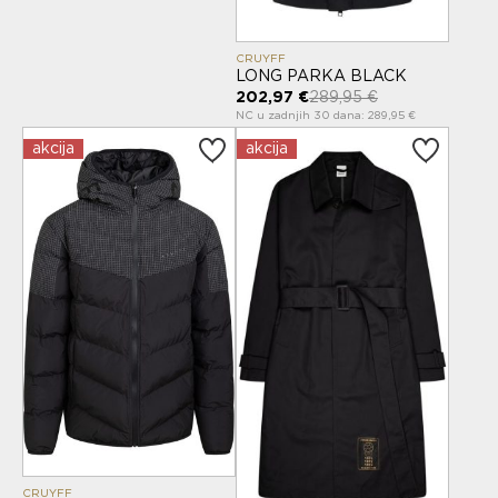
CRUYFF
LONG PARKA BLACK
202,97 €
289,95 €
NC u zadnjih 30 dana: 289,95 €
akcija
akcija
CRUYFF