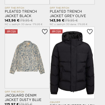
OFF THE PITCH
OFF THE PITCH
PLEATED TRENCH
PLEATED TRENCH
JACKET BLACK
JACKET GREY OLIVE
143,96 €
179,95 €
143,96 €
179,95 €
NC u zadnjih 30 dana: 179,95 €
NC u zadnjih 30 dana: 179,95 €
akcija
akcija
OFF THE PITCH
JACQUARD DENIM
JACKET DUSTY BLUE
CRUYFF
125,97 €
179,95 €