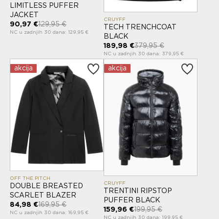
LIMITLESS PUFFER
JACKET
CRUYFF
90,97 €
129,95 €
TECH TRENCHCOAT
NC u zadnjih 30 dana: 129,95 €
BLACK
189,98 €
379,95 €
NC u zadnjih 30 dana: 379,95 €
akcija
akcija
OFF THE PITCH
CRUYFF
DOUBLE BREASTED
TRENTINI RIPSTOP
SCARLET BLAZER
PUFFER BLACK
84,98 €
169,95 €
159,96 €
199,95 €
NC u zadnjih 30 dana: 169,95 €
NC u zadnjih 30 dana: 199,95 €