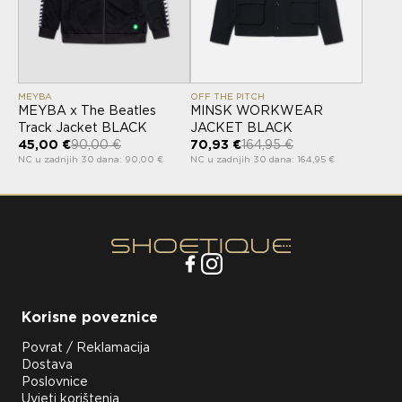
MEYBA
OFF THE PITCH
MEYBA x The Beatles
MINSK WORKWEAR
Track Jacket BLACK
JACKET BLACK
45,00 €
90,00 €
70,93 €
164,95 €
NC u zadnjih 30 dana: 90,00 €
NC u zadnjih 30 dana: 164,95 €
Korisne poveznice
Povrat / Reklamacija
Dostava
Poslovnice
Uvjeti korištenja