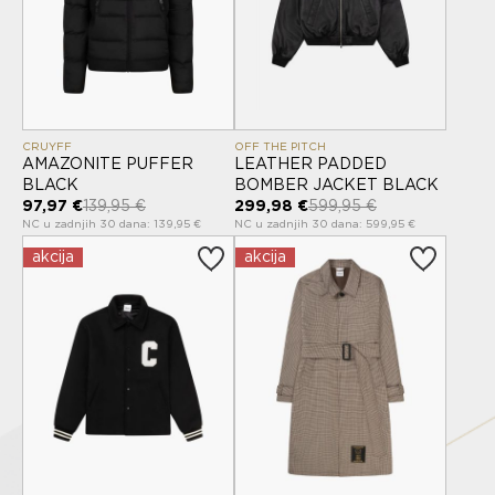
CRUYFF
OFF THE PITCH
AMAZONITE PUFFER
LEATHER PADDED
BLACK
BOMBER JACKET BLACK
97,97 €
139,95 €
299,98 €
599,95 €
NC u zadnjih 30 dana: 139,95 €
NC u zadnjih 30 dana: 599,95 €
akcija
akcija