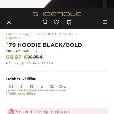
Besplatna dostava za narudžbe iznad 100€
Odjeća
Cruyff
´79 HOODIE BLACK/GOLD
CRUYFF
´79 HOODIE BLACK/GOLD
SKU:CA251040-960
69,97 €
99,95 €
NC u zadnjih 30 dana: 99,95 €
Odaberi veličinu
XS
S
M
L
XL
XXL
Vodič za veličinu
Proizvod više nije dostupan