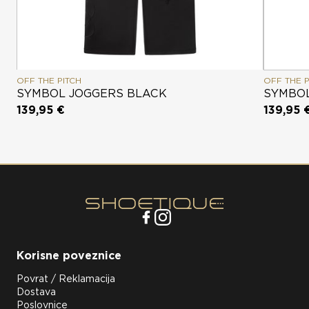
OFF THE PITCH
OFF THE P
SYMBOL JOGGERS BLACK
SYMBOL
139,95 €
139,95 
Korisne poveznice
Povrat / Reklamacija
Dostava
Poslovnice