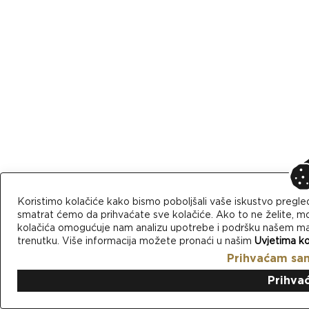
Koristimo kolačiće kako bismo poboljšali vaše iskustvo pregle
smatrat ćemo da prihvaćate sve kolačiće. Ako to ne želite, mo
kolačića omogućuje nam analizu upotrebe i podršku našem mark
trenutku. Više informacija možete pronaći u našim
Uvjetima ko
Prihvaćam sa
Prihva