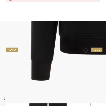
Slični proizvodi
novo
novo