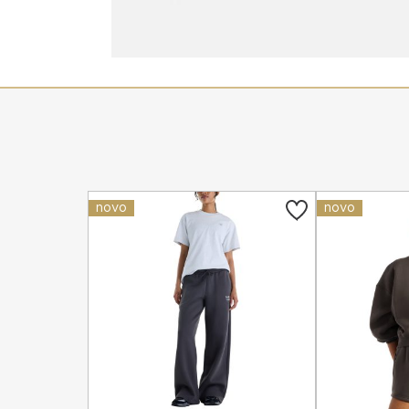
novo
novo