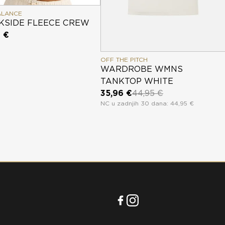
ALANCE
KSIDE FLEECE CREW
 €
OFF THE PITCH
WARDROBE WMNS
TANKTOP WHITE
35,96 €
44,95 €
NC u zadnjih 30 dana: 44,95 €