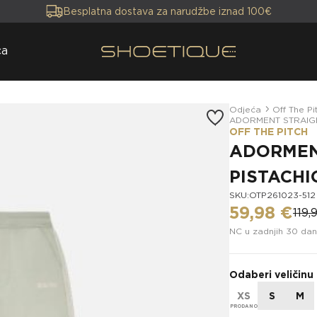
Besplatna dostava za narudžbe iznad 100€
ca
Odjeća
Off The Pi
ADORMENT STRAIG
OFF THE PITCH
ADORMEN
PISTACHI
SKU:OTP261023-512
59,98 €
119,
NC u zadnjih 30 dana
Odaberi veličinu
XS
S
M