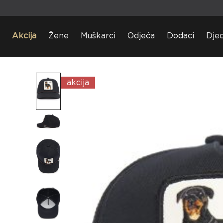
Akcija
Žene
Muškarci
Odjeća
Dodaci
Dje
akcija