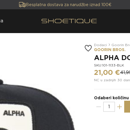
Besplatna dostava za narudžbe iznad 100€
ca
Dodaci
Goorin Br
GOORIN BROS.
ALPHA DO
SKU:101-1133-BLK
21,00 €
41,9
NC u zadnjih 30 dan
Odaberi količinu