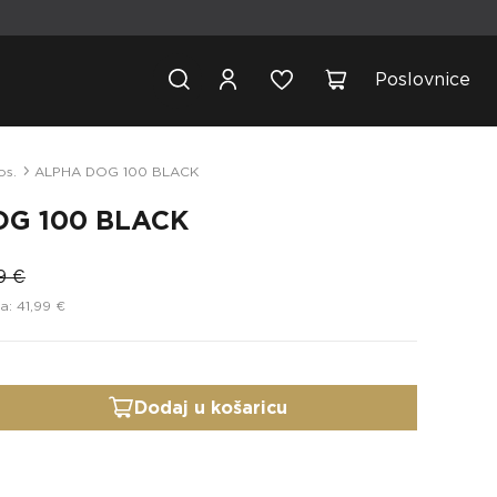
Poslovnice
os.
ALPHA DOG 100 BLACK
G 100 BLACK
9 €
a: 41,99 €
Dodaj u košaricu