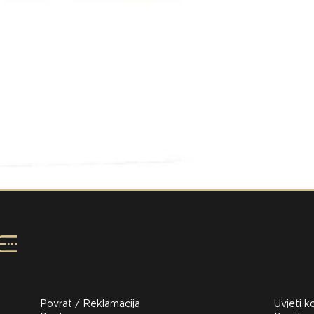
Povrat / Reklamacija
Uvjeti k