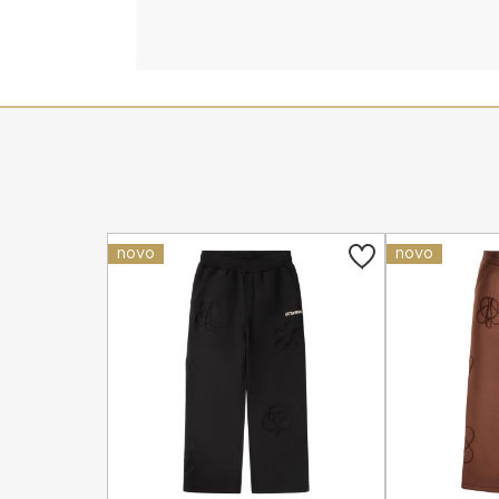
novo
novo