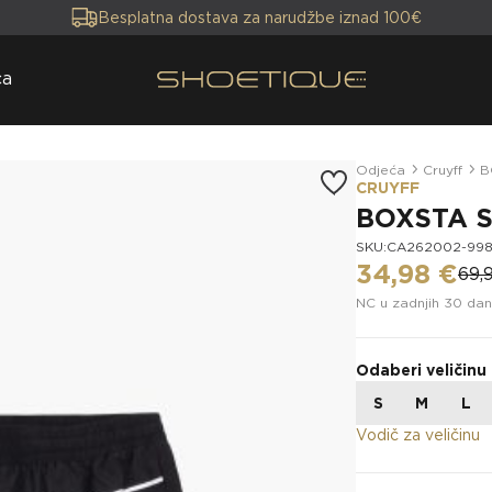
Besplatna dostava za narudžbe iznad 100€
ca
Odjeća
Cruyff
B
CRUYFF
BOXSTA 
SKU:CA262002-99
34,98 €
69,
NC u zadnjih 30 dan
Odaberi veličinu
S
M
L
Vodič za veličinu