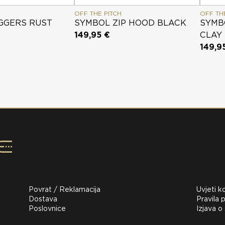
OFF THE PITCH
OFF TH
GGERS RUST
SYMBOL ZIP HOOD BLACK
SYMB
149,95 €
CLAY
149,9
Povrat / Reklamacija
Uvjeti k
Dostava
Pravila p
Poslovnice
Izjava o