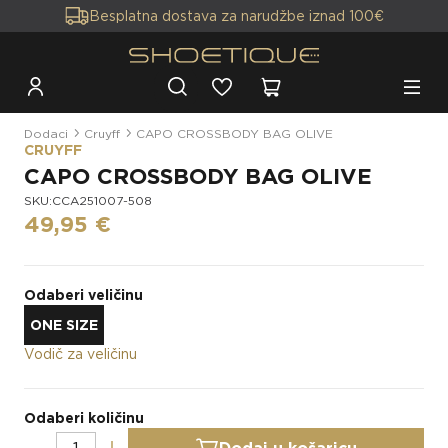
Besplatna dostava za narudžbe iznad 100€
novo
Dodaci
Cruyff
CAPO CROSSBODY BAG OLIVE
CRUYFF
CAPO CROSSBODY BAG OLIVE
SKU:CCA251007-508
49,95 €
Odaberi veličinu
ONE SIZE
Vodič za veličinu
Odaberi količinu