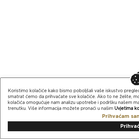
Koristimo kolačiće kako bismo poboljšali vaše iskustvo pregle
smatrat ćemo da prihvaćate sve kolačiće. Ako to ne želite, mo
kolačića omogućuje nam analizu upotrebe i podršku našem mark
trenutku. Više informacija možete pronaći u našim
Uvjetima ko
Prihvaćam sa
Prihva