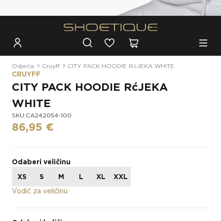
Besplatna dostava za narudžbe iznad 100€
Odjeća
Cruyff
CITY PACK HOODIE RćJEKA WHITE
CRUYFF
CITY PACK HOODIE RćJEKA
WHITE
SKU:CA242054-100
86,95 €
Odaberi veličinu
XS
S
M
L
XL
XXL
Vodič za veličinu