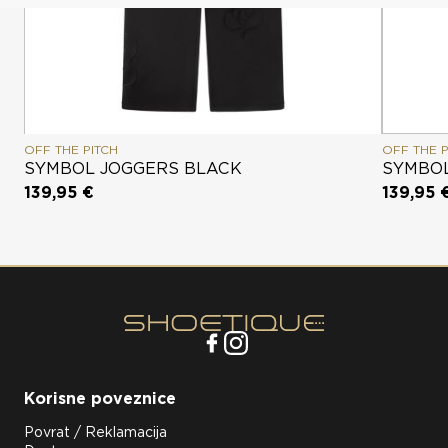
OFF THE PITCH
OFF THE P
SYMBOL JOGGERS BLACK
SYMBOL
139,95 €
139,95 
Korisne poveznice
Povrat / Reklamacija