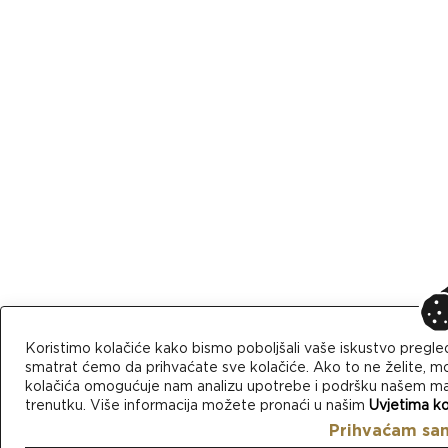
Koristimo kolačiće kako bismo poboljšali vaše iskustvo pregle
smatrat ćemo da prihvaćate sve kolačiće. Ako to ne želite, mo
kolačića omogućuje nam analizu upotrebe i podršku našem mark
trenutku. Više informacija možete pronaći u našim
Uvjetima ko
Prihvaćam sa