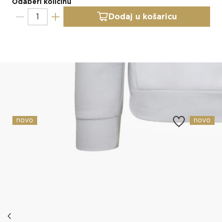
Odaberi količinu
Dodaj u košaricu
Slični proizvodi
novo
novo