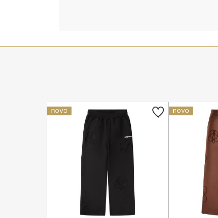
novo
novo