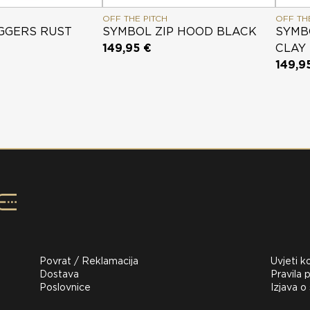
OFF THE PITCH
OFF TH
GGERS RUST
SYMBOL ZIP HOOD BLACK
SYMB
149,95 €
CLAY
149,9
Povrat / Reklamacija
Uvjeti k
Dostava
Pravila p
Poslovnice
Izjava o