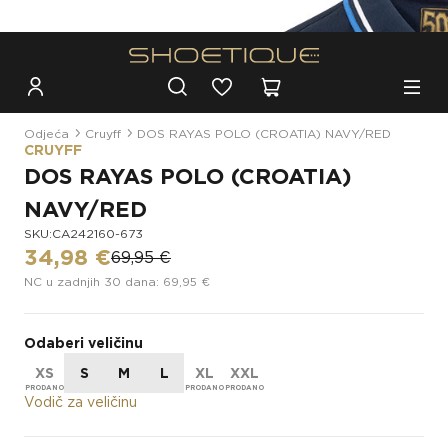
Besplatna dostava za narudžbe iznad 100€
Odjeća
Cruyff
DOS RAYAS POLO (CROATIA) NAVY/RED
CRUYFF
DOS RAYAS POLO (CROATIA)
NAVY/RED
SKU:CA242160-673
34,98 €
69,95 €
NC u zadnjih 30 dana: 69,95 €
Odaberi veličinu
XS
S
M
L
XL
XXL
Vodič za veličinu