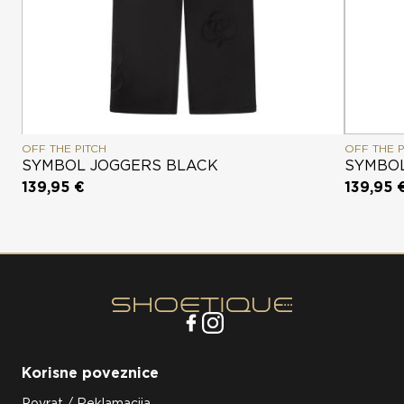
OFF THE PITCH
OFF THE P
SYMBOL JOGGERS BLACK
SYMBOL
139,95 €
139,95 
Korisne poveznice
Povrat / Reklamacija