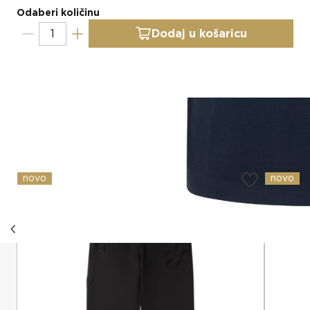
Odaberi količinu
Dodaj u košaricu
Slični proizvodi
novo
novo