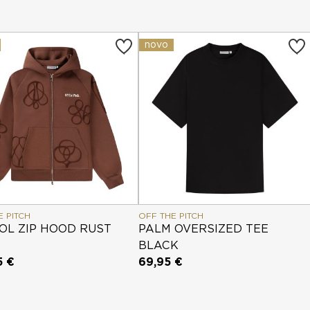
novo
E PITCH
OFF THE PITCH
OL ZIP HOOD RUST
PALM OVERSIZED TEE
BLACK
5 €
69,95 €