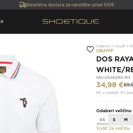
Besplatna dostava za narudžbe iznad 100€
ca
Odjeća
Cruyff
D
CRUYFF
DOS RAYA
WHITE/R
SKU:CA242160-153
34,98 €
69,
NC u zadnjih 30 dan
Odaberi veličinu
XS
S
M
Vodič za veličinu