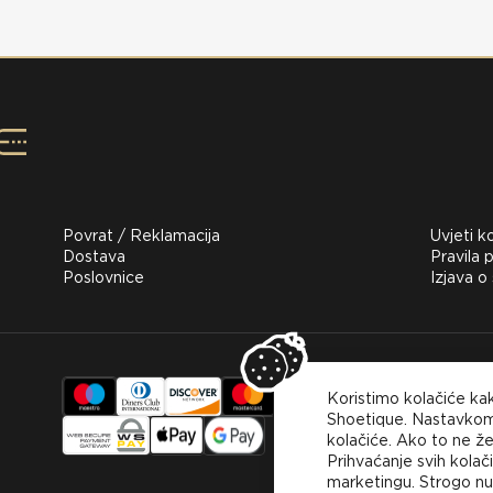
Povrat / Reklamacija
Uvjeti k
Dostava
Pravila p
Poslovnice
Izjava o
Za kupov
Koristimo kolačiće ka
koristiti
Shoetique. Nastavkom 
plaćanje
kolačiće. Ako to ne že
Prihvaćanje svih kola
marketingu. Strogo nuž