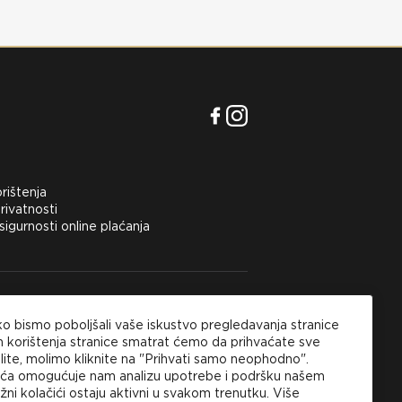
orištenja
rivatnosti
 sigurnosti online plaćanja
inu na području Hrvatske kupci mogu
ko bismo poboljšali vaše iskustvo pregledavanja stranice
 opciju plaćanja pouzećem ili kartičnim online
korištenja stranice smatrat ćemo da prihvaćate sve
m.
lite, molimo kliknite na "Prihvati samo neophodno".
čića omogućuje nam analizu upotrebe i podršku našem
ni kolačići ostaju aktivni u svakom trenutku. Više