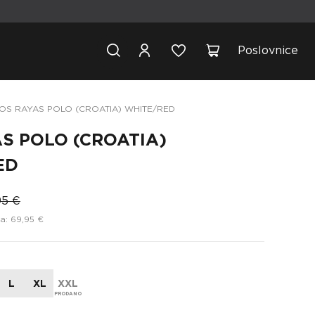
Poslovnice
OS RAYAS POLO (CROATIA) WHITE/RED
S POLO (CROATIA)
ED
95 €
a: 69,95 €
L
XL
XXL