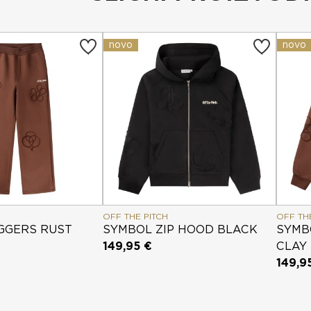
novo
novo
OFF THE PITCH
OFF TH
GGERS RUST
SYMBOL ZIP HOOD BLACK
SYMB
149,95 €
CLAY
149,9