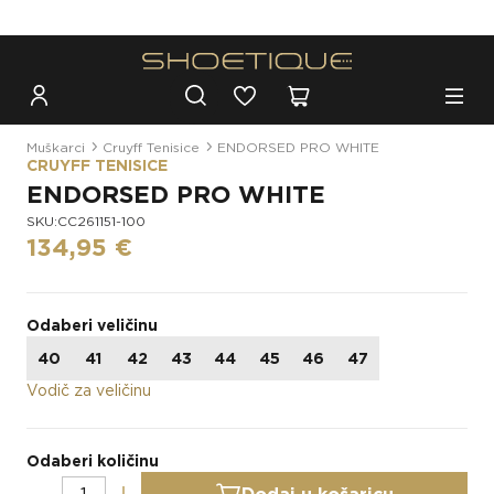
Besplatna dostava za narudžbe iznad 100€
Muškarci
Cruyff Tenisice
ENDORSED PRO WHITE
CRUYFF TENISICE
ENDORSED PRO WHITE
SKU:CC261151-100
134,95 €
Odaberi veličinu
40
41
42
43
44
45
46
47
Vodič za veličinu
Odaberi količinu