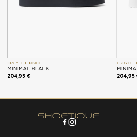
CRUYFF TENISICE
CRUYFF T
MINIMAL BLACK
MINIMA
204,95 €
204,95