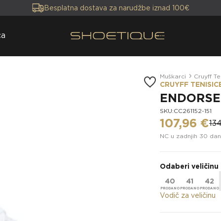
Besplatna dostava za narudžbe iznad 100€
ca
Muškarci
Cruyff Te
CRUYFF TENISIC
ENDORSE
SKU:CC261152-151
107,96 €
13
NC u zadnjih 30 dan
Odaberi veličinu
40
41
42
Vodič za veličinu