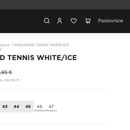
Poslovnice
nisice
ENDORSED TENNIS WHITE/ICE
E
D TENNIS WHITE/ICE
4,95 €
a: 134,95 €
43
44
45
46
47