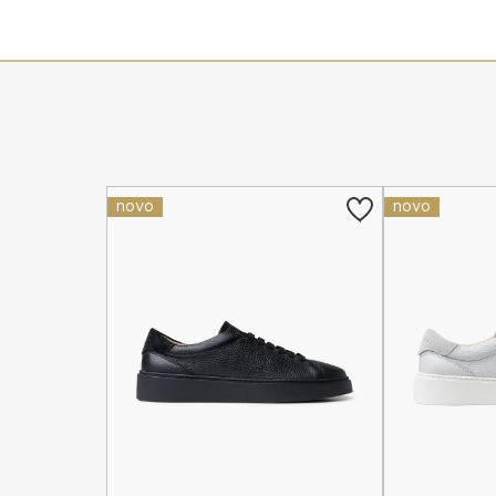
novo
novo