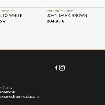
 TENISICE
CRUYFF TENISICE
LTO WHITE
JOAN DARK BROWN
5 €
204,95 €
orištenja
rivatnosti
 sigurnosti online plaćanja