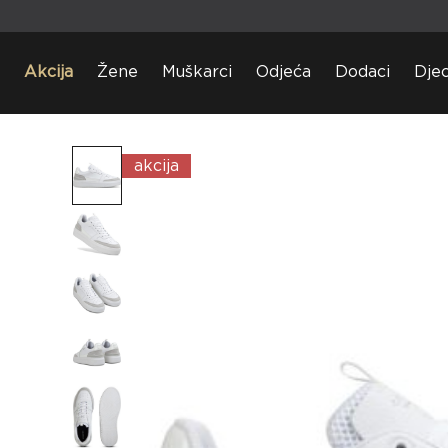
Akcija
Žene
Muškarci
Odjeća
Dodaci
Dje
akcija