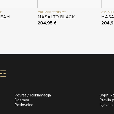
CE
CRUYFF TENISICE
CRUYFF
REAM
MASALTO BLACK
MASA
204,95 €
204,9
Povrat / Reklamacija
Uvjeti k
Dostava
Pravila p
Poslovnice
Izjava o