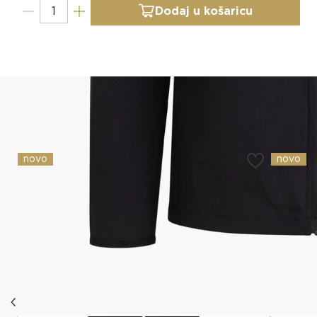
Dodaj u košaricu
Slični proizvodi
novo
novo