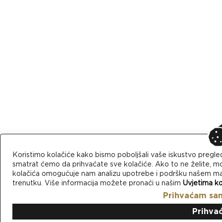
Koristimo kolačiće kako bismo poboljšali vaše iskustvo pregle
smatrat ćemo da prihvaćate sve kolačiće. Ako to ne želite, mo
kolačića omogućuje nam analizu upotrebe i podršku našem mark
trenutku. Više informacija možete pronaći u našim
Uvjetima ko
Prihvaćam sa
Prihva