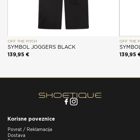
OFF THE PITCH
OFF THE P
SYMBOL JOGGERS BLACK
SYMBOL
139,95 €
139,95 
Korisne poveznice
Povrat / Reklamacija
Dostava