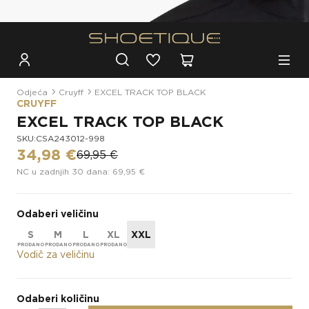
Besplatna dostava za narudžbe iznad 100€
Odjeća
Cruyff
EXCEL TRACK TOP BLACK
CRUYFF
EXCEL TRACK TOP BLACK
SKU:CSA243012-998
34,98 €
69,95 €
NC u zadnjih 30 dana: 69,95 €
Odaberi veličinu
S
M
L
XL
XXL
Vodič za veličinu
Odaberi količinu