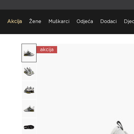
Akcija
Žene
Muškarci
Odjeća
Dodaci
Dje
akcija