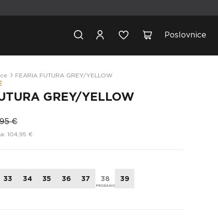
Poslovnice
ice
FEARIA FUTURA GREY/YELLOW
E
FUTURA GREY/YELLOW
,95 €
a: 104,95 €
33
34
35
36
37
38
39