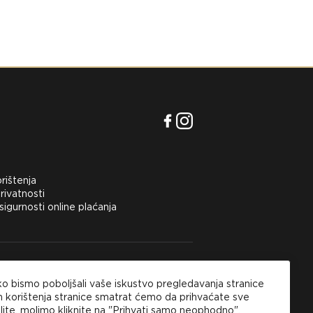
orištenja
rivatnosti
 sigurnosti online plaćanja
inu na području Hrvatske kupci mogu
ko bismo poboljšali vaše iskustvo pregledavanja stranice
 opciju plaćanja pouzećem ili kartičnim online
m.
korištenja stranice smatrat ćemo da prihvaćate sve
lite, molimo kliknite na "Prihvati samo neophodno".