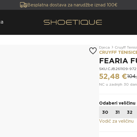
Besplatna dostava za narudžbe iznad 100€
ca
Djeca
Cruyff Tenis
CRUYFF TENISIC
FEARIA 
SKU:CJB261109-972
52,48 €
104
NC u zadnjih 30 dan
Odaberi veličinu
30
31
32
Vodič za veličinu