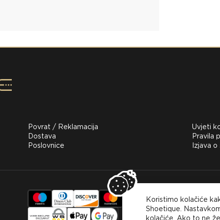
Povrat / Reklamacija
Uvjeti k
Dostava
Pravila p
Poslovnice
Izjava o
Za kupov
Koristimo kolačiće ka
koristiti
plaćanje
Shoetique. Nastavkom 
kolačiće. Ako to ne že