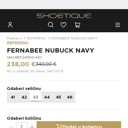
Besplatna dostava za narudžbe iznad 100€
Muškarci
REFERENC
FERNABEE NUBUCK NAVY
REFERENC
FERNABEE NUBUCK NAVY
SKU:REF241100-601
238,00 €
340,00 €
NC u zadnjih 30 dana: 340,00 €
Odaberi veličinu
41
42
43
44
45
46
Odaberi količinu
Dodaj u košaricu