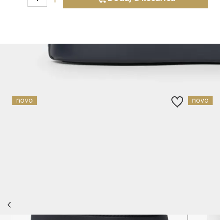
Slični proizvodi
novo
novo