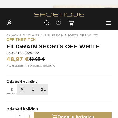
Besplatna dostava za narudžbe iznad 100€
Odjeća
Off The Pitch
FILIGRAIN SHORTS OFF WHITE
OFF THE PITCH
FILIGRAIN SHORTS OFF WHITE
SKU:OTP261029-102
48,97 €
69,95 €
NC u zadnjih 30 dana: 69,95 €
Odaberi veličinu
S
M
L
XL
Odaberi količinu
Dodaj u košaricu