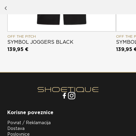
OFF THE PITCH
OFF THE P
SYMBOL JOGGERS BLACK
SYMBOL
139,95 €
139,95 
Korisne poveznice
Povrat / Reklamacija
Dostava
Poslovnice