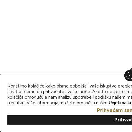
Koristimo kolačiće kako bismo poboljšali vaše iskustvo pregle
smatrat ćemo da prihvaćate sve kolačiće. Ako to ne želite, mo
kolačića omogućuje nam analizu upotrebe i podršku našem mark
trenutku. Više informacija možete pronaći u našim
Uvjetima ko
Prihvaćam sa
Prihva