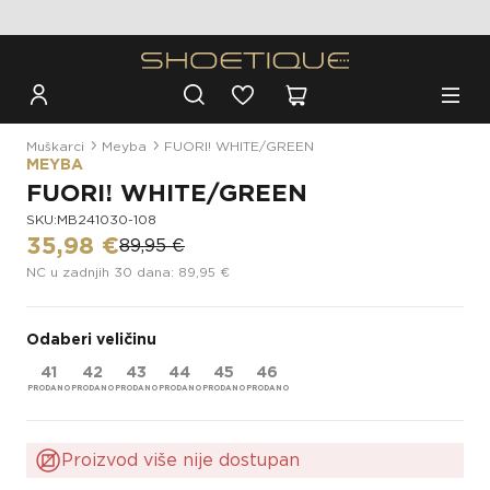
Besplatna dostava za narudžbe iznad 100€
Muškarci
Meyba
FUORI! WHITE/GREEN
MEYBA
FUORI! WHITE/GREEN
SKU:MB241030-108
35,98 €
89,95 €
NC u zadnjih 30 dana: 89,95 €
Odaberi veličinu
41
42
43
44
45
46
Proizvod više nije dostupan