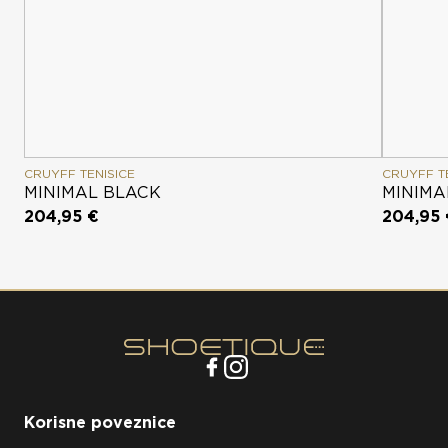
CRUYFF TENISICE
CRUYFF T
MINIMAL BLACK
MINIMA
204,95 €
204,95
Korisne poveznice