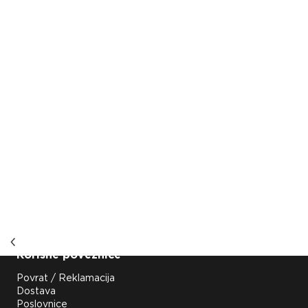
Korisne poveznice
Povrat / Reklamacija
Dostava
Poslovnice