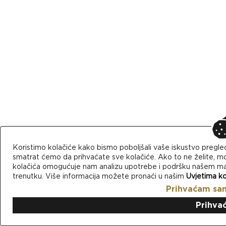
Koristimo kolačiće kako bismo poboljšali vaše iskustvo pregle
smatrat ćemo da prihvaćate sve kolačiće. Ako to ne želite, mo
kolačića omogućuje nam analizu upotrebe i podršku našem mark
trenutku. Više informacija možete pronaći u našim
Uvjetima ko
Prihvaćam sa
Prihva