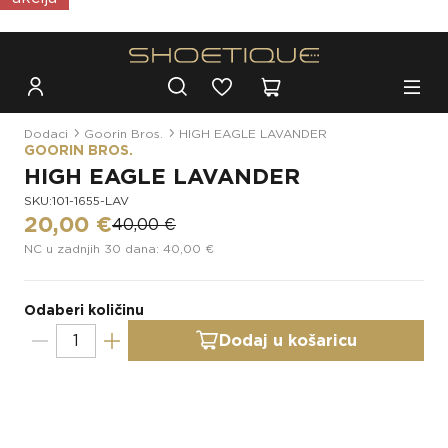
Besplatna dostava za narudžbe iznad 100€
Dodaci
Goorin Bros.
HIGH EAGLE LAVANDER
GOORIN BROS.
HIGH EAGLE LAVANDER
SKU:101-1655-LAV
20,00 €
40,00 €
NC u zadnjih 30 dana: 40,00 €
Odaberi količinu
Dodaj u košaricu