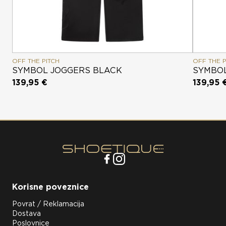
OFF THE PITCH
OFF THE P
SYMBOL JOGGERS BLACK
SYMBOL
139,95 €
139,95 
Korisne poveznice
Povrat / Reklamacija
Dostava
Poslovnice