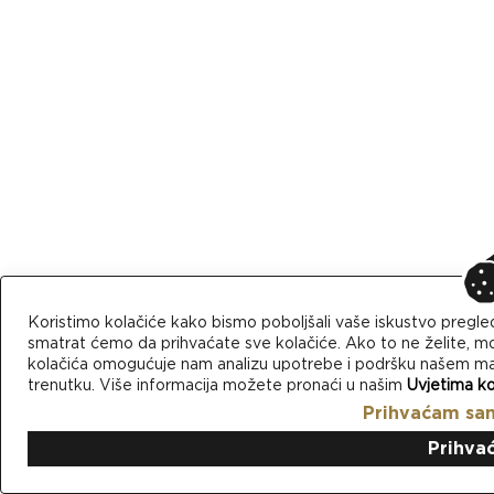
Koristimo kolačiće kako bismo poboljšali vaše iskustvo pregle
smatrat ćemo da prihvaćate sve kolačiće. Ako to ne želite, mo
kolačića omogućuje nam analizu upotrebe i podršku našem mark
trenutku. Više informacija možete pronaći u našim
Uvjetima ko
Prihvaćam sa
Prihva