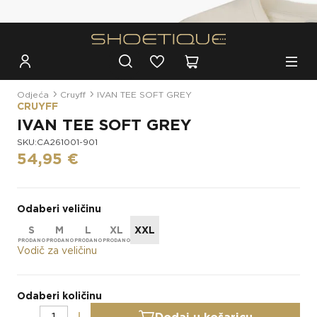
Besplatna dostava za narudžbe iznad 100€
Odjeća
Cruyff
IVAN TEE SOFT GREY
CRUYFF
IVAN TEE SOFT GREY
SKU:CA261001-901
54,95 €
Odaberi veličinu
S
M
L
XL
XXL
Vodič za veličinu
Odaberi količinu