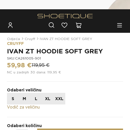
Besplatna dostava za narudžbe iznad 100€
Odjeća
Cruyff
IVAN ZT HOODIE SOFT GREY
CRUYFF
IVAN ZT HOODIE SOFT GREY
SKU:CA261005-901
59,98 €
119,95 €
NC u zadnjih 30 dana: 119,95 €
Odaberi veličinu
S
M
L
XL
XXL
Vodič za veličinu
Odaberi količinu