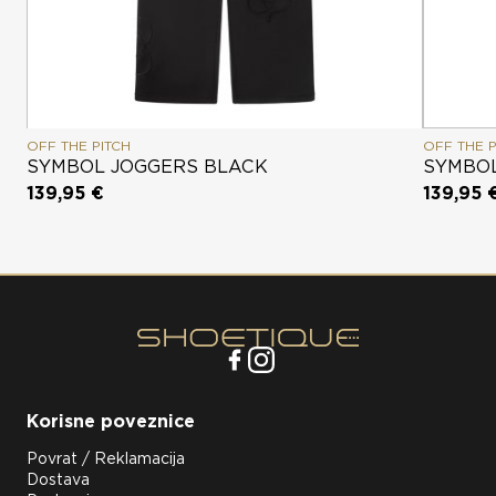
OFF THE PITCH
OFF THE P
SYMBOL JOGGERS BLACK
SYMBOL
139,95 €
139,95 
Korisne poveznice
Povrat / Reklamacija
Dostava