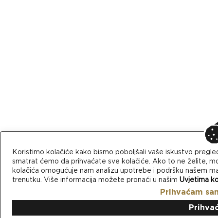
Koristimo kolačiće kako bismo poboljšali vaše iskustvo pregle
smatrat ćemo da prihvaćate sve kolačiće. Ako to ne želite, mo
kolačića omogućuje nam analizu upotrebe i podršku našem mark
trenutku. Više informacija možete pronaći u našim
Uvjetima ko
Prihvaćam sa
Prihva