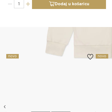
Dodaj u košaricu
Slični proizvodi
novo
novo