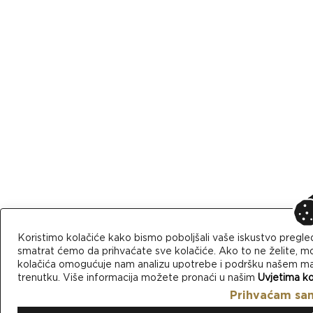
Koristimo kolačiće kako bismo poboljšali vaše iskustvo pregle
smatrat ćemo da prihvaćate sve kolačiće. Ako to ne želite, mo
kolačića omogućuje nam analizu upotrebe i podršku našem mark
trenutku. Više informacija možete pronaći u našim
Uvjetima ko
Prihvaćam sa