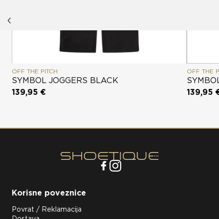
OFF THE PITCH
OFF THE P
SYMBOL JOGGERS BLACK
SYMBOL
139,95 €
139,95 
Korisne poveznice
Povrat / Reklamacija
Dostava