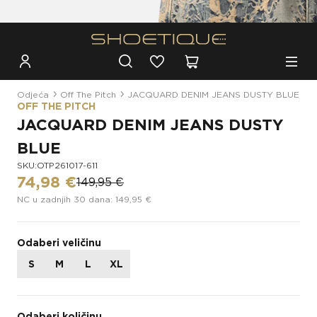
Besplatna dostava za narudžbe iznad 100€
Odjeća
Off The Pitch
JACQUARD DENIM JEANS DUSTY BLUE
OFF THE PITCH
JACQUARD DENIM JEANS DUSTY
BLUE
SKU:OTP261017-611
74,98 €
149,95 €
NC u zadnjih 30 dana: 149,95 €
Odaberi veličinu
S
M
L
XL
Odaberi količinu