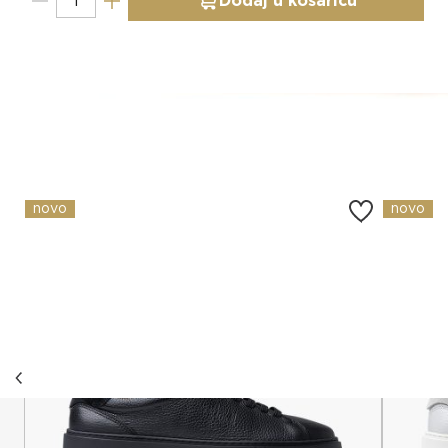
Dodaj u košaricu
Slični proizvodi
novo
novo