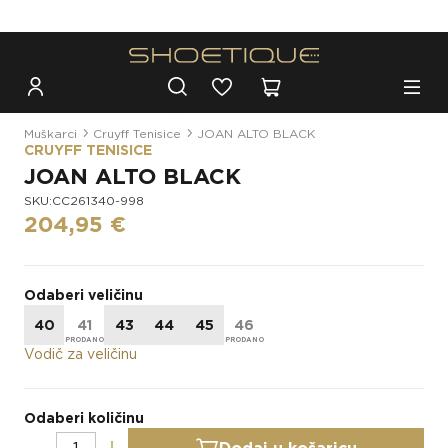
Besplatna dostava za narudžbe iznad 100€
Muškarci
Cruyff Tenisice
JOAN ALTO BLACK
CRUYFF TENISICE
JOAN ALTO BLACK
SKU:CC261340-998
204,95 €
Odaberi veličinu
40
41
43
44
45
46
Vodič za veličinu
Odaberi količinu