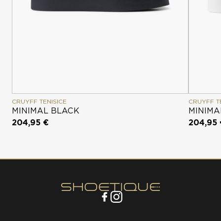
CRUYFF TENISICE
CRUYFF T
MINIMAL BLACK
MINIMA
204,95 €
204,95