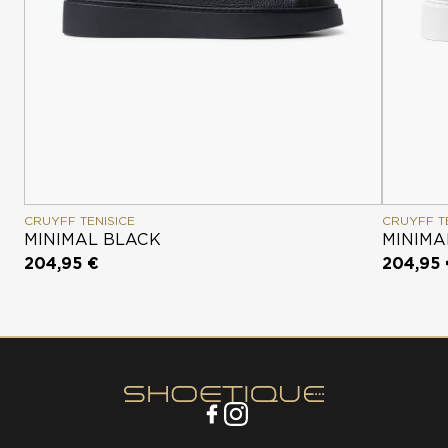
CRUYFF TENISICE
CRUYFF T
MINIMAL BLACK
MINIMA
204,95 €
204,95