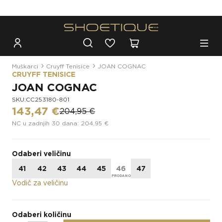
Besplatna dostava za narudžbe iznad 100€
Muškarci
Cruyff Tenisice
JOAN COGNAC
CRUYFF TENISICE
JOAN COGNAC
SKU:CC253180-801
143,47 €
204,95 €
NC u zadnjih 30 dana: 204,95 €
Odaberi veličinu
41
42
43
44
45
46
47
Vodič za veličinu
Odaberi količinu