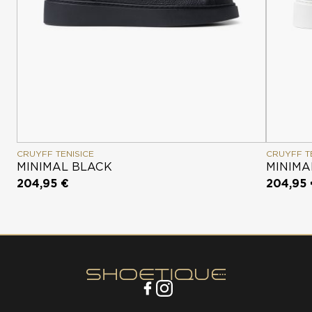
CRUYFF TENISICE
CRUYFF T
MINIMAL BLACK
MINIMA
204,95 €
204,95