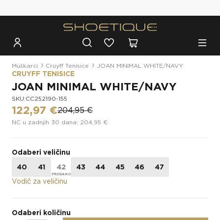
Besplatna dostava za narudžbe iznad 100€
Muškarci
Cruyff Tenisice
JOAN MINIMAL WHITE/NAVY
CRUYFF TENISICE
JOAN MINIMAL WHITE/NAVY
SKU:CC252190-155
122,97 €
204,95 €
NC u zadnjih 30 dana: 204,95 €
Odaberi veličinu
40
41
42
43
44
45
46
47
Vodič za veličinu
Odaberi količinu