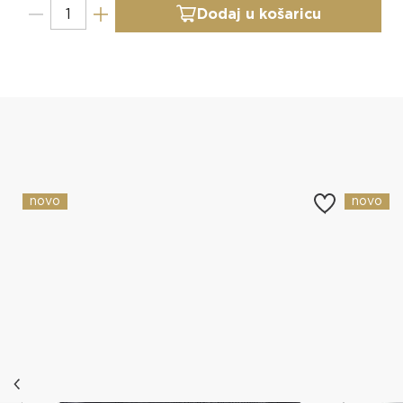
Dodaj u košaricu
Slični proizvodi
novo
novo