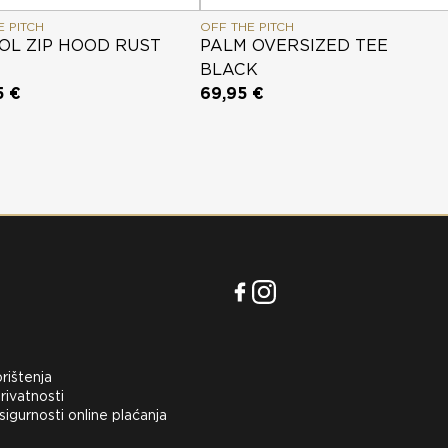
E PITCH
OFF THE PITCH
OL ZIP HOOD RUST
PALM OVERSIZED TEE
BLACK
5 €
69,95 €
orištenja
rivatnosti
 sigurnosti online plaćanja