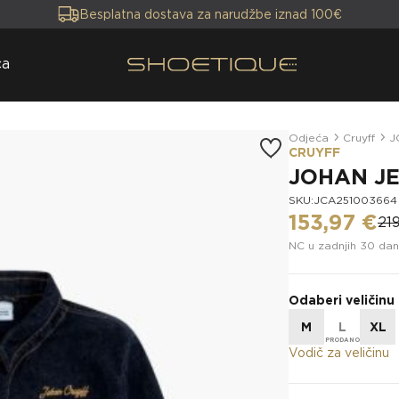
Besplatna dostava za narudžbe iznad 100€
ca
Odjeća
Cruyff
J
CRUYFF
JOHAN JE
SKU:JCA251003664
153,97 €
21
NC u zadnjih 30 dan
Odaberi veličinu
M
L
XL
Vodič za veličinu