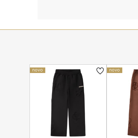
novo
novo