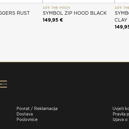
OFF THE PITCH
OFF TH
GGERS RUST
SYMBOL ZIP HOOD BLACK
SYMB
149,95 €
CLAY
149,9
Povrat / Reklamacija
Uvjeti k
Dostava
Pravila p
Poslovnice
Izjava o