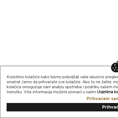
Koristimo kolačiće kako bismo poboljšali vaše iskustvo pregle
smatrat ćemo da prihvaćate sve kolačiće. Ako to ne želite, mo
kolačića omogućuje nam analizu upotrebe i podršku našem mark
trenutku. Više informacija možete pronaći u našim
Uvjetima ko
Prihvaćam sa
Prihva