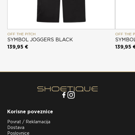
OFF THE PITCH
OFF THE P
SYMBOL JOGGERS BLACK
SYMBOL
139,95 €
139,95 
Korisne poveznice
Povrat / Reklamacija
Dostava
Poslovnice