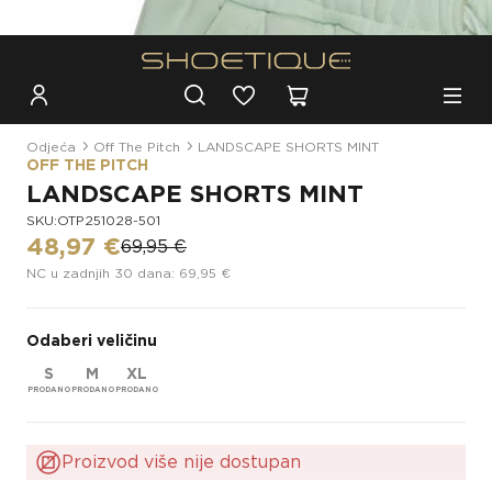
Besplatna dostava za narudžbe iznad 100€
Odjeća
Off The Pitch
LANDSCAPE SHORTS MINT
OFF THE PITCH
LANDSCAPE SHORTS MINT
SKU:OTP251028-501
48,97 €
69,95 €
NC u zadnjih 30 dana: 69,95 €
Odaberi veličinu
S
M
XL
Proizvod više nije dostupan