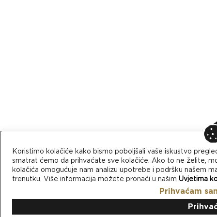
Koristimo kolačiće kako bismo poboljšali vaše iskustvo pregle
smatrat ćemo da prihvaćate sve kolačiće. Ako to ne želite, mo
kolačića omogućuje nam analizu upotrebe i podršku našem mark
trenutku. Više informacija možete pronaći u našim
Uvjetima ko
Prihvaćam sa
Prihva