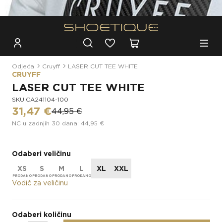
Besplatna dostava za narudžbe iznad 100€
Odjeća
Cruyff
LASER CUT TEE WHITE
CRUYFF
LASER CUT TEE WHITE
SKU:CA241104-100
31,47 €
44,95 €
NC u zadnjih 30 dana: 44,95 €
Odaberi veličinu
XS
S
M
L
XL
XXL
Vodič za veličinu
Odaberi količinu