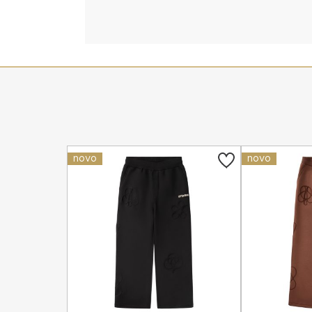
novo
novo