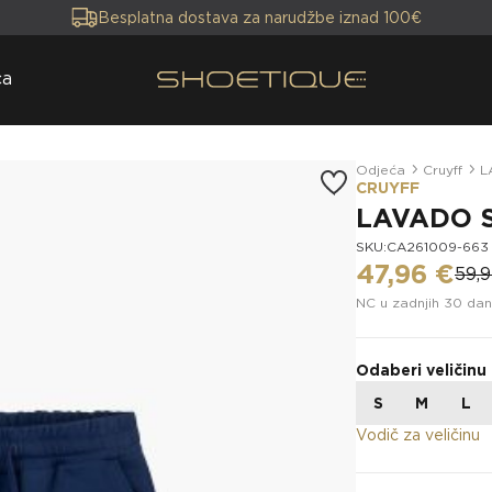
Besplatna dostava za narudžbe iznad 100€
ca
Odjeća
Cruyff
L
CRUYFF
LAVADO 
SKU:CA261009-663
47,96 €
59,
NC u zadnjih 30 dan
Odaberi veličinu
S
M
L
Vodič za veličinu