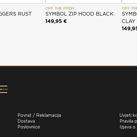
OFF THE PITCH
OFF TH
GGERS RUST
SYMBOL ZIP HOOD BLACK
SYMB
149,95 €
CLAY
149,9
Povrat / Reklamacija
Uvjeti k
Dostava
Pravila p
Poslovnice
Izjava o