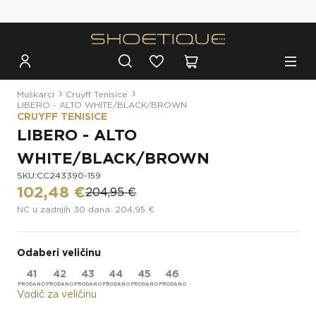
Besplatna dostava za narudžbe iznad 100€
Muškarci
Cruyff Tenisice
LIBERO - ALTO WHITE/BLACK/BROWN
CRUYFF TENISICE
LIBERO - ALTO
WHITE/BLACK/BROWN
SKU:CC243390-159
102,48 €
204,95 €
NC u zadnjih 30 dana: 204,95 €
Odaberi veličinu
41
42
43
44
45
46
Vodič za veličinu