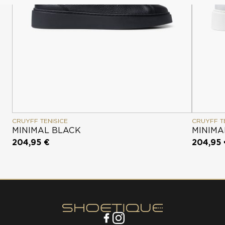
CRUYFF TENISICE
CRUYFF T
MINIMAL BLACK
MINIMA
204,95 €
204,95