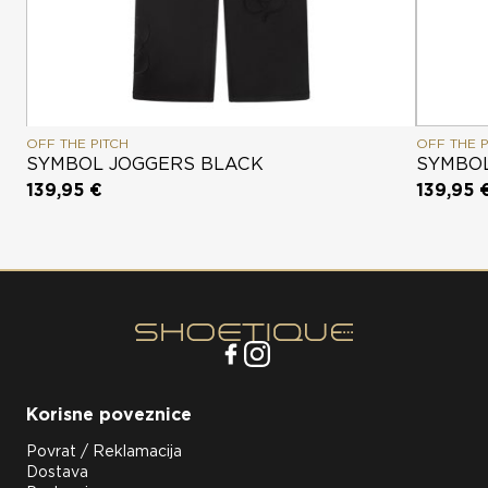
OFF THE PITCH
OFF THE P
SYMBOL JOGGERS BLACK
SYMBOL
139,95 €
139,95 
Korisne poveznice
Povrat / Reklamacija
Dostava