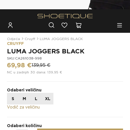
Besplatna dostava za narudžbe iznad 100€
Odjeća
Cruyff
LUMA JOGGERS BLACK
CRUYFF
LUMA JOGGERS BLACK
SKU:CA261038-998
69,98 €
139,95 €
NC u zadnjih 30 dana: 139,95 €
Odaberi veličinu
S
M
L
XL
Vodič za veličinu
Odaberi količinu