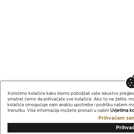
Koristimo kolačiće kako bismo poboljšali vaše iskustvo pregle
smatrat ćemo da prihvaćate sve kolačiće. Ako to ne želite, mo
kolačića omogućuje nam analizu upotrebe i podršku našem mark
trenutku. Više informacija možete pronaći u našim
Uvjetima ko
Prihvaćam sa
Prihva