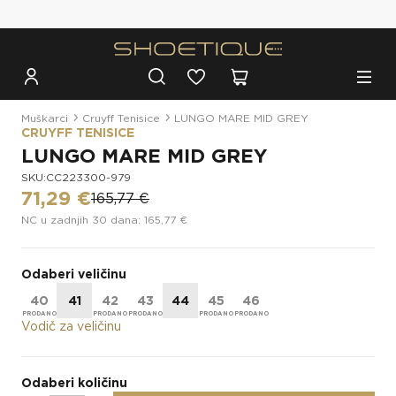
Besplatna dostava za narudžbe iznad 100€
Muškarci
Cruyff Tenisice
LUNGO MARE MID GREY
CRUYFF TENISICE
LUNGO MARE MID GREY
SKU:CC223300-979
71,29 €
165,77 €
NC u zadnjih 30 dana: 165,77 €
Odaberi veličinu
40
41
42
43
44
45
46
Vodič za veličinu
Odaberi količinu