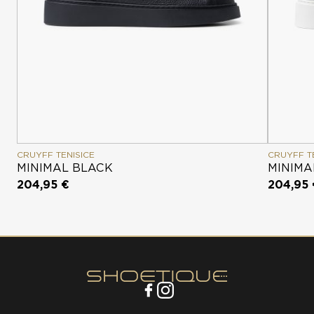
CRUYFF TENISICE
CRUYFF T
MINIMAL BLACK
MINIMA
204,95 €
204,95