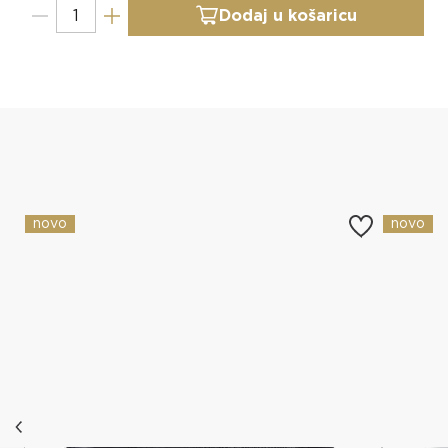
Dodaj u košaricu
Slični proizvodi
novo
novo