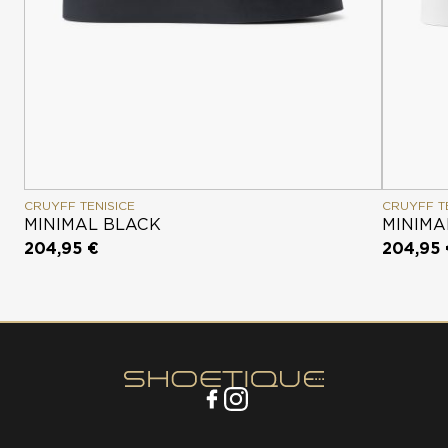
CRUYFF TENISICE
CRUYFF T
MINIMAL BLACK
MINIMA
204,95 €
204,95