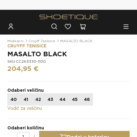
Besplatna dostava za narudžbe iznad 100€
Muškarci
Cruyff Tenisice
MASALTO BLACK
CRUYFF TENISICE
MASALTO BLACK
SKU:CC263330-1100
204,95 €
Odaberi veličinu
40
41
42
43
44
45
46
Vodič za veličinu
Odaberi količinu