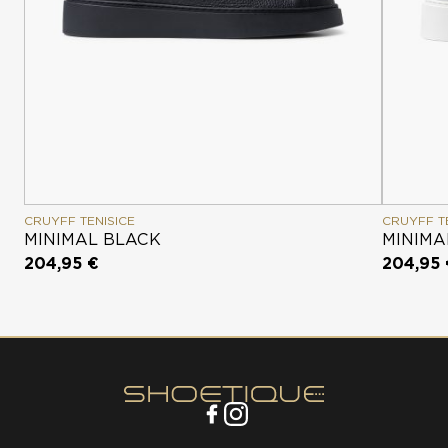
CRUYFF TENISICE
CRUYFF T
MINIMAL BLACK
MINIMA
204,95 €
204,95