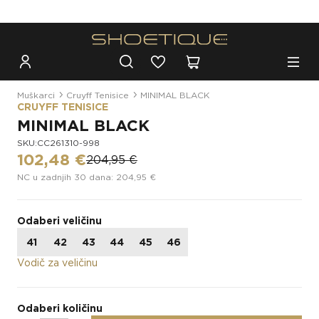
Besplatna dostava za narudžbe iznad 100€
Muškarci
Cruyff Tenisice
MINIMAL BLACK
CRUYFF TENISICE
MINIMAL BLACK
SKU:CC261310-998
102,48 €
204,95 €
NC u zadnjih 30 dana: 204,95 €
Odaberi veličinu
41
42
43
44
45
46
Vodič za veličinu
Odaberi količinu