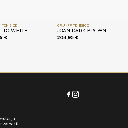
 TENISICE
CRUYFF TENISICE
LTO WHITE
JOAN DARK BROWN
5 €
204,95 €
orištenja
rivatnosti