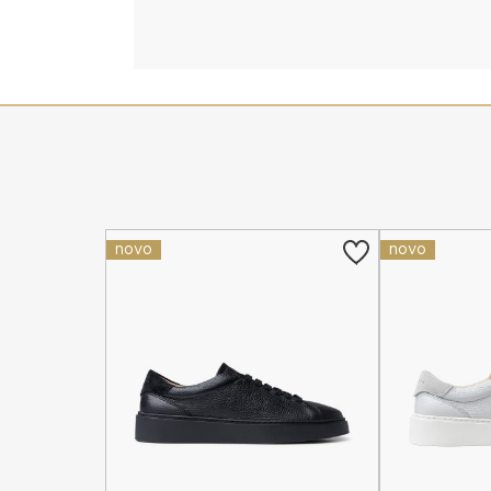
novo
novo