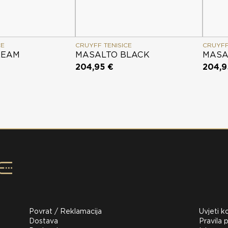
CE
CRUYFF TENISICE
CRUYFF
REAM
MASALTO BLACK
MASA
204,95 €
204,9
Povrat / Reklamacija
Uvjeti k
Dostava
Pravila p