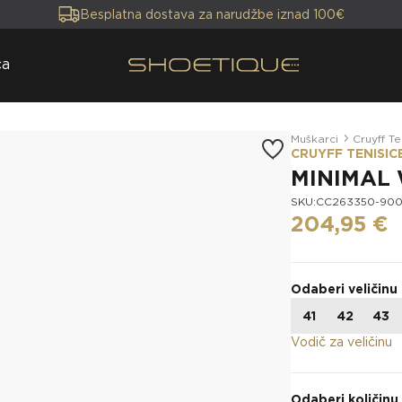
Besplatna dostava za narudžbe iznad 100€
ca
Muškarci
Cruyff Te
CRUYFF TENISIC
MINIMAL
SKU:CC263350-90
204,95 €
Odaberi veličinu
41
42
43
Vodič za veličinu
Odaberi količinu