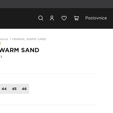
Poslovnice
nisice
MINIMAL WARM SAND
E
 WARM SAND
03
44
45
46